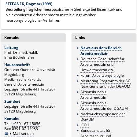
STEFANEK, Dagmar (1999)
Beurteilung fraglicher neurotoxischer Früheffekte bei lösemittel- und
bleiexponierten Arbeitnehmern mittels ausgewählter
neurophysiologischer Verfahren
Kontakt
Links
Leitung
News aus dem Bereich
Prof. Dr. med. habil.
Arbeitsmedizin
Irina Böckelmann
Deutsche Gesellschaft für
Arbeitsmedizin und
Hausanschrift
Otto-von-Guericke-Universität
Umweltmedizin e.V.
Magdeburg
Forum Arbeitsphysiologie
Medizinische Fakultät
Mentoring-Programm der AG
Bereich Arbeitsmedizin
Next Generation der DGAUM
Leipziger Straße 44 (Haus 20)
Aktionsbündnis
39120 Magdeburg
Arbeitsmedizin
Standort
Aktionsbündnis
Leipziger Straße 44 (Haus 20)
Arbeitsmedizin der DGAUM
39120 Magdeburg
Nachwuchssymposien der
Kontakt
DGAUM
Tel.:
0391-67-15056
ICOH
Fax: 0391-67-15083
Bundesanstalt für
E-Mail senden
Arbeitsschutz und