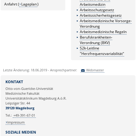
Anfahrt (
Lageplan
)
Arbeitsmedizin
Arbeitsschutzgesetz
Arbeitssicherheitsgesetz
Arbeitsmedizinische Vorsorge-
Verordnung
Arbeitsmedizinische Regeln
Berufskrankheiten-
Verordnung (BKV)
S2k-Leitline
"Herzfrequenzvariabilität"
Letzte Änderung: 18.06.2019 - Ansprechpartner:
Webmaster
Sie können eine Nachricht versenden an:
Webmaster
KONTAKT
Ihre E-Mailadresse:
Otto-von-Guericke-Universität
Medizinische Fakultät
Universitätsklinikum Magdeburg A.ö.R.
Ihr Anliegen:
Leipziger Str. 44
39120 Magdeburg
Tel.:
+49-391-67-01
Impressum
SOZIALE MEDIEN