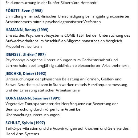
Felduntersuchung in der Kupfer-Silberhütte Hettstedt
FÖRSTE, Sven (1998)
Ermittlung einer subklinischen Bleischädigung bei langjährig exponierten
Arbeitnehmern mittels psychodiagnostischer Verfahren
HAMANN, Ronny (1999)
Einsatz des Psychometriesystems COMBITEST bei der Untersuchung des
Aufwachverhaltens im Anschluß an Allgemeinanästhesien-Vergleich
Propofol vs. Isofluran
ISENSEE, Ulrike (1997)
Psychophysiologische Untersuchungen zum Gedächtnisabruf und
Lernverhalten bei langjährig subklinisch bleiexponierten Arbeitnehmern.
JESCHKE, Dieter (1992)
Untersuchungen der physischen Belastung an Former-, Gießer- und
Schweißerarbeitsplätzen in Stahlwerken mittels Herzfrequenzmessung
und der Erfassung statischer Arbeitsanteile
KORNEMANN, Susanne (1991)
Vegetative Tonusparameter der Herzfrequenz zur Bewertung der
Beanspruchung durch körperliche Arbeit bei
Überwachungsuntersuchungen
SCHULT, Sylvia (1997)
Teilkörpervibration und die Auswirkungen auf Knochen und Gelenke des
Hand-Arm-Systems