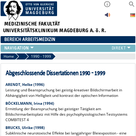
MEDIZINISCHE FAKULTÄT
UNIVERSITÄTSKLINIKUM MAGDEBURG A. ö. R.
BEREICH ARBEITSMEDIZIN
INSTITUT
Home
Dissertationen
1990 - 1999
TEAM
ARBEITSGRUPPEN
Abgeschlossende Dissertationen 1990 - 1999
GERÄTEAUSSTATTUNG
ARENDT, Helke (1996)
LEHRE
Leistung und Beanspruchung bei geistig-kreativer Bildschirmarbeit in
FORSCHUNG
Abhängigkeit von Helligkeit und kontrast der optischen Information
PUBLIKATIONEN
BÖCKELMANN, Irina (1994)
Ermittlung der Beanspruchung bei geistiger Tätigkeit am
AKTUELLES
Bildschirmarbeitsplatz mit Hilfe des psychophysiologischen Testsystems
COMBITEST 4
BRUCKS, Ulrike (1998)
Subklinische neurotoxische Effekte bei langjähriger Bleiexposition - eine