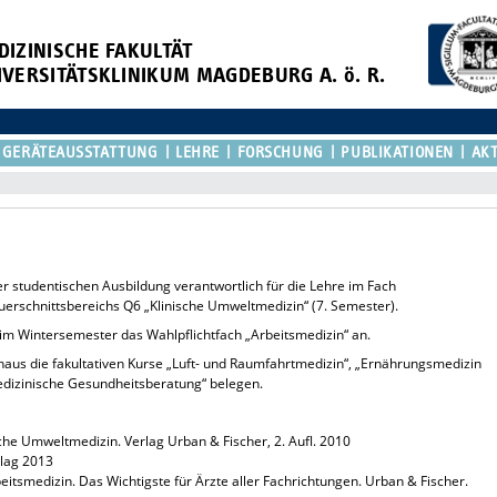
DIZINISCHE FAKULTÄT
IVERSITÄTSKLINIKUM MAGDEBURG A. ö. R.
GERÄTEAUSSTATTUNG
LEHRE
FORSCHUNG
PUBLIKATIONEN
AKT
r studentischen Ausbildung verantwortlich für die Lehre im Fach
uerschnittsbereichs Q6 „Klinische Umweltmedizin“ (7. Semester).
 im Wintersemester das Wahlpflichtfach „Arbeitsmedizin“ an.
naus die fakultativen Kurse „Luft- und Raumfahrtmedizin“, „Ernährungsmedizin
dizinische Gesundheitsberatung“ belegen.
che Umweltmedizin. Verlag Urban & Fischer, 2. Aufl. 2010
rlag 2013
itsmedizin. Das Wichtigste für Ärzte aller Fachrichtungen. Urban & Fischer.