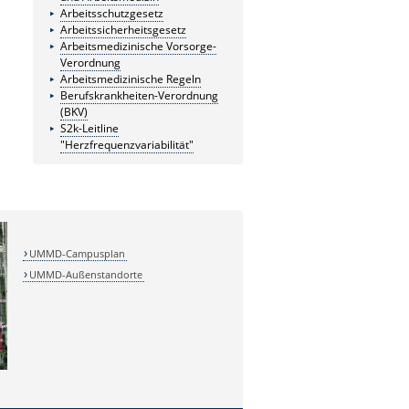
Arbeitsschutzgesetz
Arbeitssicherheitsgesetz
Arbeitsmedizinische Vorsorge-
Verordnung
Arbeitsmedizinische Regeln
Berufskrankheiten-Verordnung
(BKV)
S2k-Leitline
"Herzfrequenzvariabilität"
UMMD-Campusplan
UMMD-Außenstandorte