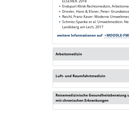
ELSEVIER. 2018
Endspurt Klinik Rechtsmedizin, Arbeitsmed
Drexler, Hans & Elsner, Peter: Grundwis
Reichl, Franz-Xaver: Moderne Umweltmedi
Schmitz-Spanke et al. Umweltmedizin. Ne
Landsberg am Lech, 2017
weitere Informationen auf
MOODLE-FM
Arbeitsmedizin
Luft- und Raumfahrtmedizin
Reisemedizinische Gesundheitsberatung 
mit chronischen Erkrankungen