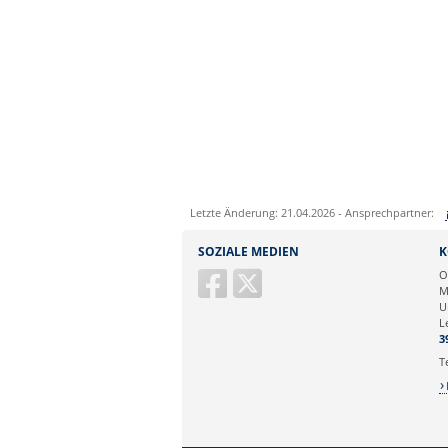
Letzte Änderung: 21.04.2026 - Ansprechpartner:
Sie können eine Nachricht versenden an:
SOZIALE MEDIEN
K
Ihre E-Mailadresse:
O
M
U
Ihr Anliegen:
L
3
T