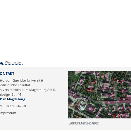
Webmaster
Webmaster
ONTAKT
tto-von-Guericke-Universität
edizinische Fakultät
niversitätsklinikum Magdeburg A.ö.R.
eipziger Str. 44
9120 Magdeburg
el.:
+49-391-67-01
Impressum
Größere Karte anzeigen