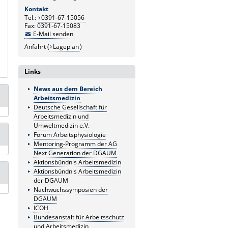
Kontakt
Tel.:
0391-67-15056
Fax: 0391-67-15083
E-Mail senden
Anfahrt (
Lageplan
)
Links
News aus dem Bereich
Arbeitsmedizin
Deutsche Gesellschaft für
Arbeitsmedizin und
Umweltmedizin e.V.
Forum Arbeitsphysiologie
Mentoring-Programm der AG
Next Generation der DGAUM
Aktionsbündnis Arbeitsmedizin
Aktionsbündnis Arbeitsmedizin
der DGAUM
Nachwuchssymposien der
DGAUM
ICOH
Bundesanstalt für Arbeitsschutz
und Arbeitsmedizin