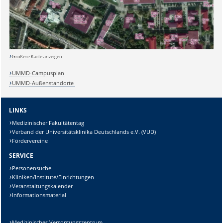
Größere Karte anzeigen
UMMD-Campusplan
UMMD-Außenstandorte
LINKS
Medizinischer Fakultätentag
Verband der Universitätsklinika Deutschlands e.V. (VUD)
Fördervereine
SERVICE
Personensuche
Kliniken/Institute/Einrichtungen
Veranstaltungskalender
Informationsmaterial
Medizinisches Versorgungszentrum