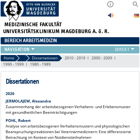
MEDIZINISCHE FAKULTÄT
UNIVERSITÄTSKLINIKUM MAGDEBURG A. ö. R.
BEREICH ARBEITSMEDIZIN
INSTITUT
Home
Publikationen
Dissertationen
2010 - 2019
2000 - 2009
1990 - 1999
1980 - 1989
TEAM
ARBEITSGRUPPEN
Dissertationen
GERÄTEAUSSTATTUNG
LEHRE
2026
FORSCHUNG
JERMOLAJEW, Alexandra
PUBLIKATIONEN
Zusammenhang der arbeitsbezogenen Verhaltens- und Erlebensmuster
mit gesundheitlichen Beeinträchtigungen
AKTUELLES
POHL, Robert
Analyse von arbeitsbezogenen Verhaltensmustern und physiologischen
Beanspruchungsreaktionen bei Veterinärmedizinern: Eine differenzierte
Betrachtung im Kontext von Notdienstteilnahmen