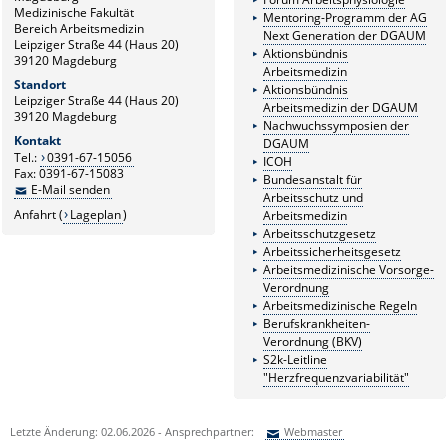
Medizinische Fakultät
Mentoring-Programm der AG
Bereich Arbeitsmedizin
Next Generation der DGAUM
Leipziger Straße 44 (Haus 20)
Aktionsbündnis
39120 Magdeburg
Arbeitsmedizin
Standort
Aktionsbündnis
Leipziger Straße 44 (Haus 20)
Arbeitsmedizin der DGAUM
39120 Magdeburg
Nachwuchssymposien der
Kontakt
DGAUM
Tel.:
0391-67-15056
ICOH
Fax: 0391-67-15083
Bundesanstalt für
E-Mail senden
Arbeitsschutz und
Anfahrt (
Lageplan
)
Arbeitsmedizin
Arbeitsschutzgesetz
Arbeitssicherheitsgesetz
Arbeitsmedizinische Vorsorge-
Verordnung
Arbeitsmedizinische Regeln
Berufskrankheiten-
Verordnung (BKV)
S2k-Leitline
"Herzfrequenzvariabilität"
Letzte Änderung: 02.06.2026 - Ansprechpartner:
Webmaster