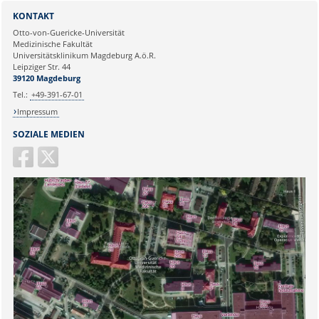
Sie können eine Nachricht versenden an:
Webmaster
KONTAKT
Ihre E-Mailadresse:
Otto-von-Guericke-Universität
Medizinische Fakultät
Universitätsklinikum Magdeburg A.ö.R.
Ihr Anliegen:
Leipziger Str. 44
39120 Magdeburg
Tel.:
+49-391-67-01
Impressum
SOZIALE MEDIEN