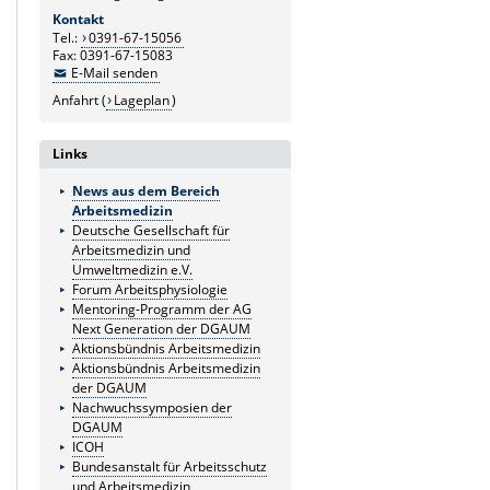
Kontakt
Tel.:
0391-67-15056
Fax: 0391-67-15083
E-Mail senden
Anfahrt (
Lageplan
)
Links
News aus dem Bereich
Arbeitsmedizin
Deutsche Gesellschaft für
Arbeitsmedizin und
Umweltmedizin e.V.
Forum Arbeitsphysiologie
Mentoring-Programm der AG
Next Generation der DGAUM
Aktionsbündnis Arbeitsmedizin
Aktionsbündnis Arbeitsmedizin
der DGAUM
Nachwuchssymposien der
DGAUM
ICOH
Bundesanstalt für Arbeitsschutz
und Arbeitsmedizin