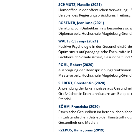
SCHMUTZ, Natalie (2021)
Homeoffice
in der öffentlichen Verwaltung
Beispiel des Regierungspräsidiums Freiburg,
BÖSENER,
Jeaninne
(2021)
Beratung von Diabetikern als besonders sc
Diplomarbeit, Hochschule Magdeburg-Stendal
WALTER,
Svenja
(2021)
Positive Psychologie in der Gesundheitsförd
Optimismus auf pädagogische Fachkräfte in 
Fachbereich Soziale Arbeit, Gesundheit und
POHL,
Robert (
2020)
Ausprägung der Beanspruchungsreaktionen wä
Masterarbeit, Hochschule Magdeburg-Stendal
SIEBERT, Constantin (2020)
Anwendung der Erkenntnisse aus Gesundheit
Großküchen in Krankenhäusern am Beispiel 
Stendal
BÖHM, Franziska (2020)
Psychische Gesundheit im betrieblichen Kon
mittelständischen Betrieb der Kunststoffind
Gesundheit und Medien
RZEPUS, Hans Jonas (2019)