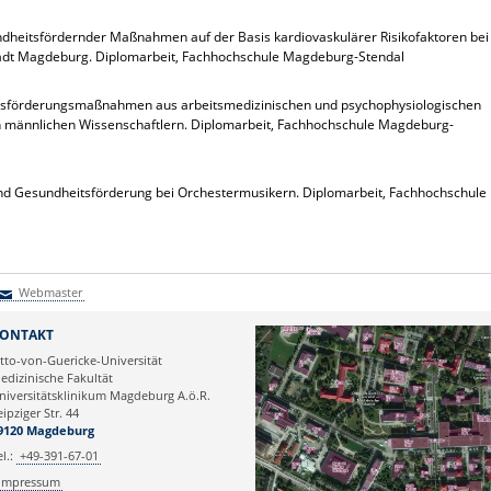
undheitsfördernder Maßnahmen auf der Basis kardiovaskulärer Risikofaktoren bei
adt Magdeburg. Diplomarbeit, Fachhochschule Magdeburg-Stendal
itsförderungsmaßnahmen aus arbeitsmedizinischen und psychophysiologischen
n männlichen Wissenschaftlern. Diplomarbeit, Fachhochschule Magdeburg-
 und Gesundheitsförderung bei Orchestermusikern. Diplomarbeit, Fachhochschule
Webmaster
Webmaster
ONTAKT
tto-von-Guericke-Universität
edizinische Fakultät
niversitätsklinikum Magdeburg A.ö.R.
eipziger Str. 44
9120 Magdeburg
el.:
+49-391-67-01
Impressum