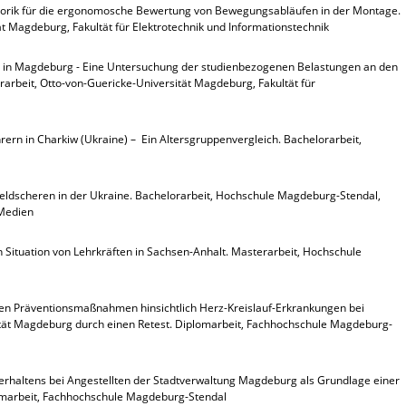
ensorik für die ergonomosche Bewertung von Bewegungsabläufen in der Montage.
t Magdeburg, Fakultät für Elektrotechnik und Informationstechnik
n in Magdeburg - Eine Untersuchung der studienbezogenen Belastungen an den
rbeit, Otto-von-Guericke-Universität Magdeburg, Fakultät für
ern in Charkiw (Ukraine) – Ein Altersgruppenvergleich. Bachelorarbeit,
eldscheren in der Ukraine. Bachelorarbeit, Hochschule Magdeburg-Stendal,
 Medien
n Situation von Lehrkräften in Sachsen-Anhalt. Masterarbeit, Hochschule
len Präventionsmaßnahmen hinsichtlich Herz-Kreislauf-Erkrankungen bei
ität Magdeburg durch einen Retest. Diplomarbeit, Fachhochschule Magdeburg-
rhaltens bei Angestellten der Stadtverwaltung Magdeburg als Grundlage einer
lomarbeit, Fachhochschule Magdeburg-Stendal