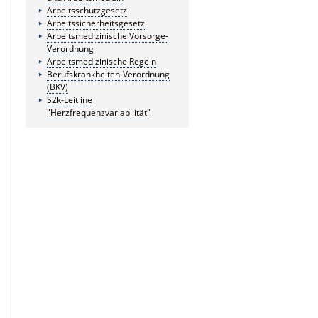
Arbeitsschutzgesetz
Arbeitssicherheitsgesetz
Arbeitsmedizinische Vorsorge-
Verordnung
Arbeitsmedizinische Regeln
Berufskrankheiten-Verordnung
(BKV)
S2k-Leitline
"Herzfrequenzvariabilität"