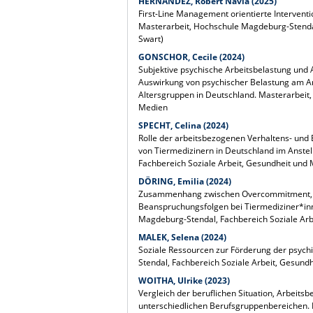
HERNANDEZ, Robert Navia (2025)
First-Line Management orientierte Interven
Masterarbeit, Hochschule Magdeburg-Stendal,
Swart)
GONSCHOR, Cecile (2024)
Subjektive psychische Arbeitsbelastung und 
Auswirkung von psychischer Belastung am Ar
Altersgruppen in Deutschland. Masterarbeit
Medien
SPECHT, Celina (2024)
Rolle der arbeitsbezogenen Verhaltens- und
von Tiermedizinern in Deutschland im Anste
Fachbereich Soziale Arbeit, Gesundheit und
DÖRING, Emilia (2024)
Zusammenhang zwischen Overcommitment, a
Beanspruchungsfolgen bei Tiermediziner*inn
Magdeburg-Stendal, Fachbereich Soziale Arb
MALEK, Selena (2024)
Soziale Ressourcen zur Förderung der psych
Stendal, Fachbereich Soziale Arbeit, Gesund
WOITHA, Ulrike (2023)
Vergleich der beruflichen Situation, Arbei
unterschiedlichen Berufsgruppenbereichen. 