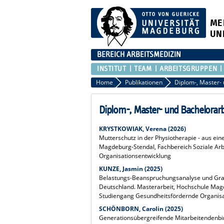
ME
UN
BEREICH ARBEITSMEDIZIN
INSTITUT
TEAM
ARBEITSGRUPPEN
Home
Publikationen
Diplom-, Master-
Diplom-, Master- und Bachelorarb
KRYSTKOWIAK, Verena (2026)
Mutterschutz in der Physiotherapie - aus ein
Magdeburg-Stendal, Fachbereich Soziale Ar
Organisationsentwicklung
KUNZE, Jasmin (2025)
Belastungs-Beanspruchungsanalyse und Grati
Deutschland. Masterarbeit, Hochschule Magd
Studiengang Gesundheitsfördernde Organisa
SCHÖNBORN, Carolin (2025)
Generationsübergreifende Mitarbeitendenbi