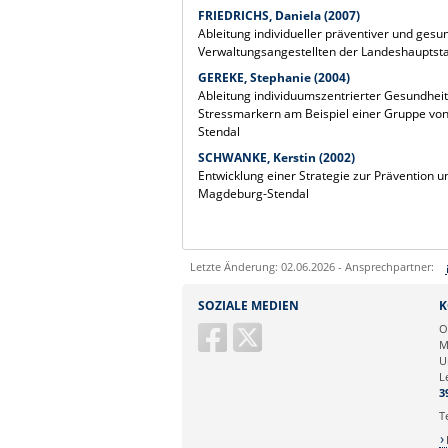
FRIEDRICHS, Daniela (2007)
Ableitung individueller präventiver und ges
Verwaltungsangestellten der Landeshauptst
GEREKE, Stephanie (2004)
Ableitung individuumszentrierter Gesundhe
Stressmarkern am Beispiel einer Gruppe vo
Stendal
SCHWANKE, Kerstin (2002)
Entwicklung einer Strategie zur Prävention
Magdeburg-Stendal
Letzte Änderung: 02.06.2026 - Ansprechpartner:
Sie können eine Nachricht versenden an:
SOZIALE MEDIEN
K
Ihre E-Mailadresse:
O
M
U
Ihr Anliegen:
L
3
T