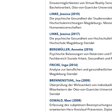
Einsatzmöglichkeiten von Virtual Reality S
Bachelorarbeit, Otto-von-Guericke-Universitä
LINKE, Jessica (2019)
Die psychische Gesundheit der Studierende
Hochschuleinrichtungen Magdeburgs. Mastera
Humanwissenschaften
LINKE, Jessica (2017)
Die psychische Gesundheit von Hochschullehr
Hochschule Magdeburg-Stendal
BERGMÜLLER, Annette (2016)
Psychische Belastungen von Notärzten und F
Fachbereich Soziale Arbeit, Gesundheit und
FRICKE, Inga (2014)
Analyse zur beruflichen und gesundheitliche
Magdeburg-Stendal
BRENNENSTUHL, Ina (2009)
Überprüfung der Wirksamkeit von individuel
Mitarbeitern der Otto-von-Guericke-Univers
Stendal
OSWALD, Maxi (2008)
Erfassung des subjektiven Beanspruchungsve
erweiterten Herz-Kreislauf-Prävention. Dip