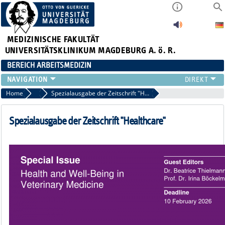
MEDIZINISCHE FAKULTÄT
UNIVERSITÄTSKLINIKUM MAGDEBURG A. ö. R.
BEREICH ARBEITSMEDIZIN
INSTITUT
Home
News aus der Arbeitsmedizin
Spezialausgabe der Zeitschrift "Healthcare"
TEAM
ARBEITSGRUPPEN
Spezialausgabe der Zeitschrift "Healthcare"
GERÄTEAUSSTATTUNG
LEHRE
FORSCHUNG
PUBLIKATIONEN
AKTUELLES