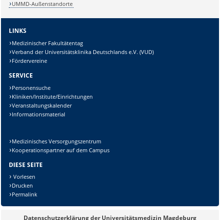
UMMD-Außenstandorte
LINKS
Medizinischer Fakultätentag
Verband der Universitätsklinika Deutschlands e.V. (VUD)
Fördervereine
SERVICE
Personensuche
Kliniken/Institute/Einrichtungen
Veranstaltungskalender
Informationsmaterial
Medizinisches Versorgungszentrum
Kooperationspartner auf dem Campus
DIESE SEITE
Vorlesen
Drucken
Permalink
Datenschutzerklärung der Universitätsmedizin Magdeburg