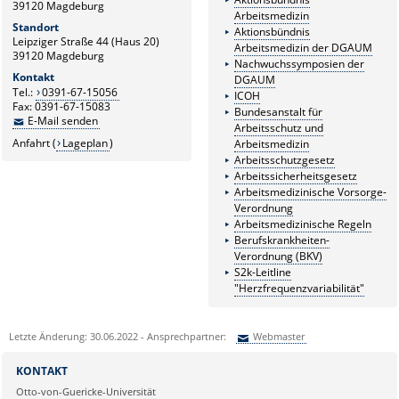
39120 Magdeburg
Arbeitsmedizin
Standort
Aktionsbündnis
Leipziger Straße 44 (Haus 20)
Arbeitsmedizin der DGAUM
39120 Magdeburg
Nachwuchssymposien der
Kontakt
DGAUM
Tel.:
0391-67-15056
ICOH
Fax: 0391-67-15083
Bundesanstalt für
E-Mail senden
Arbeitsschutz und
Anfahrt (
Lageplan
)
Arbeitsmedizin
Arbeitsschutzgesetz
Arbeitssicherheitsgesetz
Arbeitsmedizinische Vorsorge-
Verordnung
Arbeitsmedizinische Regeln
Berufskrankheiten-
Verordnung (BKV)
S2k-Leitline
"Herzfrequenzvariabilität"
Letzte Änderung: 30.06.2022 - Ansprechpartner:
Webmaster
Sie können eine Nachricht versenden an:
Webmaster
KONTAKT
Ihre E-Mailadresse:
Otto-von-Guericke-Universität