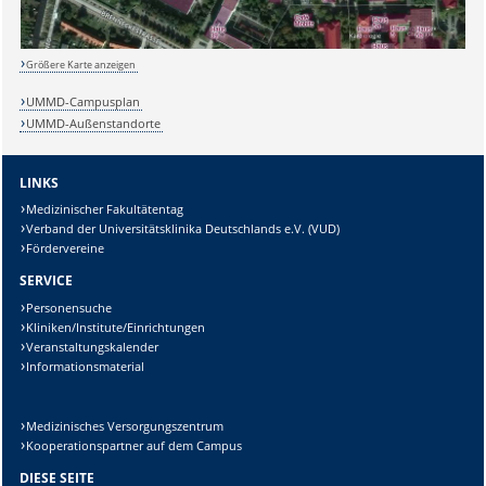
Größere Karte anzeigen
Sicherheitsabfrage:
UMMD-Campusplan
UMMD-Außenstandorte
LINKS
Medizinischer Fakultätentag
Lösung:
Verband der Universitätsklinika Deutschlands e.V. (VUD)
Fördervereine
SERVICE
Personensuche
Kliniken/Institute/Einrichtungen
Veranstaltungskalender
Informationsmaterial
Medizinisches Versorgungszentrum
Kooperationspartner auf dem Campus
DIESE SEITE