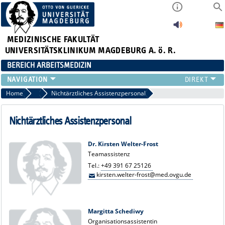
MEDIZINISCHE FAKULTÄT
UNIVERSITÄTSKLINIKUM MAGDEBURG A. ö. R.
BEREICH ARBEITSMEDIZIN
INSTITUT
Home
Team
Nichtärztliches Assistenzpersonal
TEAM
ARBEITSGRUPPEN
Nichtärztliches Assistenzpersonal
GERÄTEAUSSTATTUNG
LEHRE
Dr. Kirsten Welter-Frost
Teamassistenz
FORSCHUNG
Tel.:
+49 391 67 25126
PUBLIKATIONEN
kirsten.welter-frost@med.ovgu.de
AKTUELLES
Margitta Schediwy
Organisationsassistentin