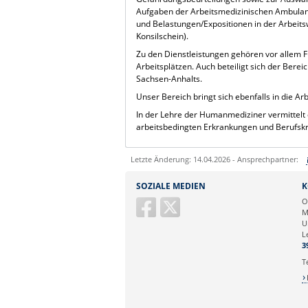
Aufgaben der Arbeitsmedizinischen Ambulan
und Belastungen/Expositionen in der Arbeit
Konsilschein).
Zu den Dienstleistungen gehören vor allem
Arbeitsplätzen. Auch beteiligt sich der Bere
Sachsen-Anhalts.
Unser Bereich bringt sich ebenfalls in die A
In der Lehre der Humanmediziner vermittelt d
arbeitsbedingten Erkrankungen und Berufsk
Letzte Änderung: 14.04.2026 - Ansprechpartner:
Sie können eine Nachricht versenden an:
D
SOZIALE MEDIEN
K
Ihre E-Mailadresse:
O
M
U
Ihr Anliegen:
L
3
T