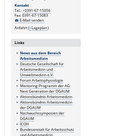
Kontakt
Tel.:
0391-67-15056
Fax: 0391-67-15083
E-Mail senden
Anfahrt (
Lageplan
)
Links
News aus dem Bereich
Arbeitsmedizin
Deutsche Gesellschaft für
Arbeitsmedizin und
Umweltmedizin e.V.
Forum Arbeitsphysiologie
Mentoring-Programm der AG
Next Generation der DGAUM
Aktionsbündnis Arbeitsmedizin
Aktionsbündnis Arbeitsmedizin
der DGAUM
Nachwuchssymposien der
DGAUM
ICOH
Bundesanstalt für Arbeitsschutz
und Arbeitsmedizin