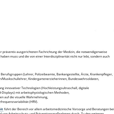
1 / 4
ner präventiv ausgerichteten Fachrichtung der Medizin, die notwendigerweise
haben muss und die von einer Interdisziplinarität nicht nur lebt, sondern auch
Berufsgruppen (Lehrer, Polizeibeamte, Bankangestellte, Ärzte, Krankenpfleger,
n/Musikschullehrer, Kindergartenerzieherinnen, Bundeswehrsoldaten,
 innovativer Technologien (Hochleistungsultraschall, digitale
-Displays) mit arbeitsphysiologischen Methoden,
en auf die visuelle Wahrnehmung,
frequenzvariabilität (HRV).
it
führt der Bereich vor allem arbeitsmedizinische Vorsorge und Beratungen bei
l von Arbeitsschutz- und Präventionsmaßnahmen durch. Zu den weiteren