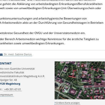
z gehört die Abklärung
von arbeitsbedingten Erkrankungen/Berufskrankheiten
swelt sowie von umweltbedingten Erkrankungen (mit Überweisungsschein oder
 Funktionsuntersuchungen und arbeitshygienische Bewertungen von
ich Arbeitsmedizin aktiv an der Durchführung von Gesundheitstagen in Betrieben
rbeitskreise Gesundheit der OVGU und der Universitätsmedizin ein.
er Bereich Arbeitsmedizin wichtige Kenntnisse für die ärztliche Tätigkeit zu
rankheiten sowie umweltbedingten Erkrankungen.
Dr. med. Sabine Darius
r. med. Sabine Darius
ONTAKT
tto-von-Guericke-Universität
edizinische Fakultät
niversitätsklinikum Magdeburg A.ö.R.
eipziger Str. 44
9120 Magdeburg
el.:
+49-391-67-01
Impressum
Größere Karte anzeigen