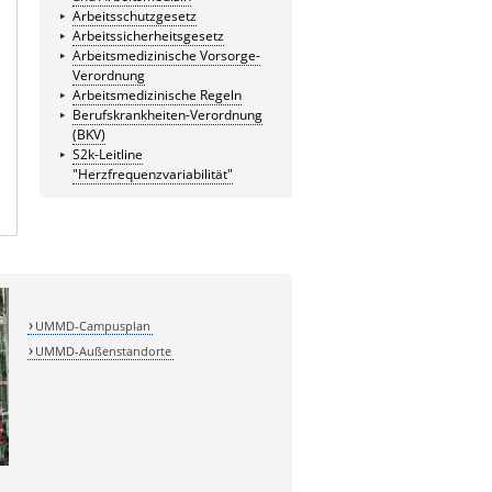
Arbeitsschutzgesetz
Arbeitssicherheitsgesetz
Arbeitsmedizinische Vorsorge-
Verordnung
Arbeitsmedizinische Regeln
Berufskrankheiten-Verordnung
(BKV)
S2k-Leitline
"Herzfrequenzvariabilität"
UMMD-Campusplan
UMMD-Außenstandorte