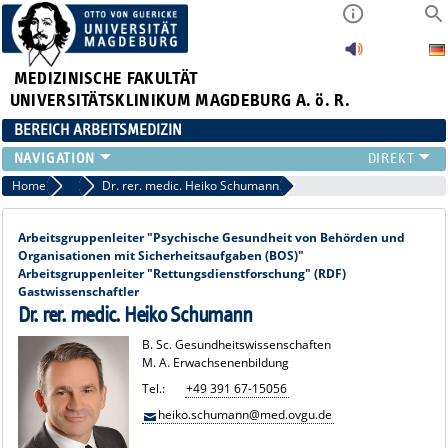
MEDIZINISCHE FAKULTÄT
UNIVERSITÄTSKLINIKUM MAGDEBURG A. ö. R.
BEREICH ARBEITSMEDIZIN
INSTITUT
Home
Ärztliche / Wissenschaftliche Mitarbeiter
Dr. rer. medic. Heiko Schumann
TEAM
ARBEITSGRUPPEN
Arbeitsgruppenleiter "Psychische Gesundheit von Behörden und
Organisationen mit Sicherheitsaufgaben (BOS)"
GERÄTEAUSSTATTUNG
Arbeitsgruppenleiter "Rettungsdienstforschung" (RDF)
LEHRE
Gastwissenschaftler
FORSCHUNG
Dr. rer. medic. Heiko Schumann
PUBLIKATIONEN
B. Sc. Gesundheitswissenschaften
AKTUELLES
M. A. Erwachsenenbildung
Tel.:
+49 391 67-15056
heiko.schumann@med.ovgu.de