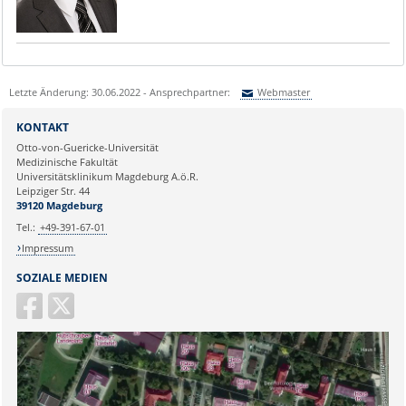
Letzte Änderung: 30.06.2022 - Ansprechpartner:
Webmaster
Sie können eine Nachricht versenden an:
Webmaster
KONTAKT
Ihre E-Mailadresse:
Otto-von-Guericke-Universität
Medizinische Fakultät
Universitätsklinikum Magdeburg A.ö.R.
Ihr Anliegen:
Leipziger Str. 44
39120 Magdeburg
Tel.:
+49-391-67-01
Impressum
SOZIALE MEDIEN