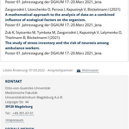
Poster 61. Jahrestagung der DGAUM 17.-20.März 2021, Jena
Zavgorodnii I, Litovchenko O, Perova I, Kapustnyk V, Böckelmann I (2021)
A mathematical approach to the analysis of data on a combined
influence of ecological factors on the organism.
Poster 61. Jahrestagung der DGAUM 17.-20.März 2021, Jena
Zub K, Stytsenko M, Tymbota M, Zavgorodnii I, Kapustnyk V, Lalymenko O,
Thielmann B, Böckelmann I (2021)
The study of stress inventory and the risk of neurosis among
ambulance workers.
Poster 61. Jahrestagung der DGAUM 17.-20.März 2021, Jena
Letzte Änderung: 07.03.2022 - Ansprechpartner:
Webmaster
Sie können eine Nachricht versenden an:
Webmaster
KONTAKT
Ihre E-Mailadresse:
Otto-von-Guericke-Universität
Medizinische Fakultät
Universitätsklinikum Magdeburg A.ö.R.
Ihr Anliegen:
Leipziger Str. 44
39120 Magdeburg
Tel.:
+49-391-67-01
Impressum