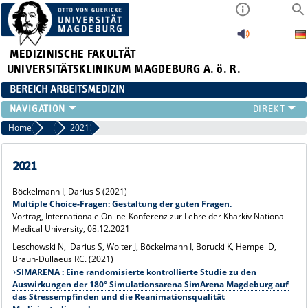
MEDIZINISCHE FAKULTÄT
UNIVERSITÄTSKLINIKUM MAGDEBURG A. ö. R.
BEREICH ARBEITSMEDIZIN
INSTITUT
Home
Vorträge und Poster
2021
TEAM
ARBEITSGRUPPEN
2021
GERÄTEAUSSTATTUNG
Böckelmann I, Darius S (2021)
LEHRE
Multiple Choice-Fragen: Gestaltung der guten Fragen.
FORSCHUNG
Vortrag, Internationale Online-Konferenz zur Lehre der Kharkiv National
Medical University, 08.12.2021
PUBLIKATIONEN
Leschowski N, Darius S, Wolter J, Böckelmann I, Borucki K, Hempel D,
AKTUELLES
Braun-Dullaeus RC. (2021)
SIMARENA : Eine randomisierte kontrollierte Studie zu den
Auswirkungen der 180° Simulationsarena SimArena Magdeburg auf
das Stressempfinden und die Reanimationsqualität