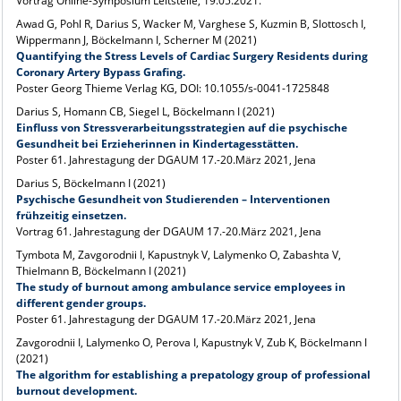
Vortrag Online-Symposium Leitstelle, 19.05.2021.
Awad G, Pohl R, Darius S, Wacker M, Varghese S, Kuzmin B, Slottosch I,
Wippermann J, Böckelmann I, Scherner M (2021)
Quantifying the Stress Levels of Cardiac Surgery Residents during
Coronary Artery Bypass Grafing.
Poster Georg Thieme Verlag KG, DOI: 10.1055/s-0041-1725848
Darius S, Homann CB, Siegel L, Böckelmann I (2021)
Einfluss von Stressverarbeitungsstrategien auf die psychische
Gesundheit bei Erzieherinnen in Kindertagesstätten.
Poster 61. Jahrestagung der DGAUM 17.-20.März 2021, Jena
Darius S, Böckelmann I (2021)
Psychische Gesundheit von Studierenden – Interventionen
frühzeitig einsetzen.
Vortrag 61. Jahrestagung der DGAUM 17.-20.März 2021, Jena
Tymbota M, Zavgorodnii I, Kapustnyk V, Lalymenko O, Zabashta V,
Thielmann B, Böckelmann I (2021)
The study of burnout among ambulance service employees in
different gender groups.
Poster 61. Jahrestagung der DGAUM 17.-20.März 2021, Jena
Zavgorodnii I, Lalymenko O, Perova I, Kapustnyk V, Zub K, Böckelmann I
(2021)
The algorithm for establishing a prepatology group of professional
burnout development.