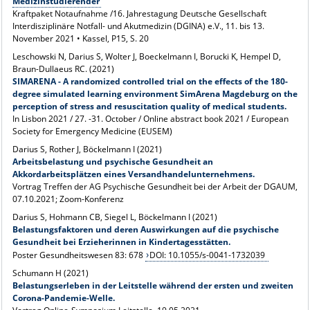
Medizinstudierender
Kraftpaket Notaufnahme /16. Jahrestagung Deutsche Gesellschaft
Interdisziplinäre Notfall- und Akutmedizin (DGINA) e.V., 11. bis 13.
November 2021 • Kassel, P15, S. 20
Leschowski N, Darius S, Wolter J, Boeckelmann I, Borucki K, Hempel D,
Braun-Dullaeus RC. (2021)
SIMARENA - A randomized controlled trial on the effects of the 180-
degree simulated learning environment SimArena Magdeburg on the
perception of stress and resuscitation quality of medical students.
In Lisbon 2021 / 27. -31. October / Online abstract book 2021 / European
Society for Emergency Medicine (EUSEM)
Darius S, Rother J, Böckelmann I (2021)
Arbeitsbelastung und psychische Gesundheit an
Akkordarbeitsplätzen eines Versandhandelunternehmens.
Vortrag Treffen der AG Psychische Gesundheit bei der Arbeit der DGAUM,
07.10.2021; Zoom-Konferenz
Darius S, Hohmann CB, Siegel L, Böckelmann I (2021)
Belastungsfaktoren und deren Auswirkungen auf die psychische
Gesundheit bei Erzieherinnen in Kindertagesstätten.
Poster Gesundheitswesen 83: 678
DOI: 10.1055/s-0041-1732039
Schumann H (2021)
Belastungserleben in der Leitstelle während der ersten und zweiten
Corona-Pandemie-Welle.