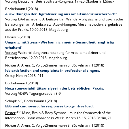
Vortrag
Deutscher Betriebsärzte-Kongress 17.-20.Oktober in Lübeck
Böckelmann I (2018)
Auswirkungen der Digitalisierung aus arbeitsmedizinischer Sicht.
Vortrag
LiA-Fachevent. Arbeitswelt im Wandel – physische und psychische
Belastungen am Arbeitsplatz. Auswirkungen, Messmethoden, Ergebnisse
aus der Praxis. 19.09.2018, Magdeburg
Darius S (2018)
Umgang mit Stress - Wie kann ich meine Gesundheit langfristig
erhalten?
Vortrag
Weiterbildungsveranstaltung für Arbeitsmediziner und
Betriebsärzte. 12.09.2018, Magdeburg
Richter A, Arens C, Voigt-Zimmermann S, Böckelmann I (2018)
Job satisfaction and complaints in professional singers.
Occup Health 2018, P11
Böckelmann I (2018)
Herzratenvariabilitätsanalyse in der betrieblichen Praxis.
Vortrag
VDBW Tagungsreader; 8-9
Schapkin S, Böckelmann I (2018)
EEG and cardiovascular responses to cognitive load.
th
Poster
6
Mind, Brain & Body Symposium in the framework of the
International Brain Awareness Week, March 15-16, 2018 Berlin, 71
Richter A, Arens C, Voigt-Zimmermann S, Böckelmann I (2018)