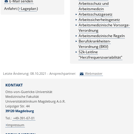
E-Mail senden
Arbeitsschutz und
Anfahrt (
Lageplan
)
Arbeitsmedizin
Arbeitsschutzgesetz
Arbeitssicherheitsgesetz
Arbeitsmedizinische Vorsorge-
Verordnung
Arbeitsmedizinische Regeln
Berufskrankheiten-
Verordnung (BKV)
S2k-Leitline
"Herzfrequenzvariabilität"
Letzte Änderung: 08.10.2021 - Ansprechpartner:
Webmaster
Sie können eine Nachricht versenden an:
Webmaster
KONTAKT
Ihre E-Mailadresse:
Otto-von-Guericke-Universität
Medizinische Fakultät
Universitätsklinikum Magdeburg A.ö.R.
Ihr Anliegen:
Leipziger Str. 44
39120 Magdeburg
Tel.:
+49-391-67-01
Impressum