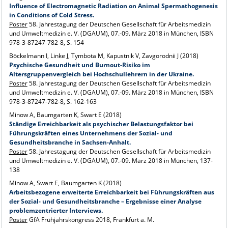
Influence of Electromagnetic Radiation on Animal Spermathogenesis
in Conditions of Cold Stress.
Poster
58. Jahrestagung der Deutschen Gesellschaft für Arbeitsmedizin
und Umweltmedizin e. V. (DGAUM), 07.-09. März 2018 in München, ISBN
978-3-87247-782-8, S. 154
Böckelmann I, Linke J, Tymbota M, Kapustnik V, Zavgorodnii J (2018)
Psychische Gesundheit und Burnout-Risiko im
Altersgruppenvergleich bei Hochschullehrern in der Ukraine.
Poster
58. Jahrestagung der Deutschen Gesellschaft für Arbeitsmedizin
und Umweltmedizin e. V. (DGAUM), 07.-09. März 2018 in München, ISBN
978-3-87247-782-8, S. 162-163
Minow A, Baumgarten K, Swart E (2018)
Ständige Erreichbarkeit als psychischer Belastungsfaktor bei
Führungskräften eines Unternehmens der Sozial- und
Gesundheitsbranche in Sachsen-Anhalt.
Poster
58. Jahrestagung der Deutschen Gesellschaft für Arbeitsmedizin
und Umweltmedizin e. V. (DGAUM), 07.-09. März 2018 in München, 137-
138
Minow A, Swart E, Baumgarten K (2018)
Arbeitsbezogene erweiterte Erreichbarkeit bei Führungskräften aus
der Sozial- und Gesundheitsbranche – Ergebnisse einer Analyse
problemzentrierter Interviews.
Poster
GfA Frühjahrskongress 2018, Frankfurt a. M.