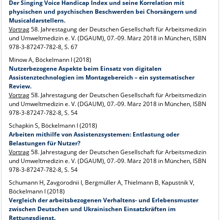
Der Singing Voice Handicap Index und seine Korrelation mit
physischen und psychischen Beschwerden bei Chorsängern und
Musicaldarstellern.
Vortrag
58. Jahrestagung der Deutschen Gesellschaft für Arbeitsmedizin
und Umweltmedizin e. V. (DGAUM), 07.-09. März 2018 in München, ISBN
978-3-87247-782-8, S. 67
Minow A, Böckelmann I (2018)
Nutzerbezogene Aspekte beim Einsatz von digitalen
Assistenztechnologien im Montagebereich – ein systematischer
Review.
Vortrag
58. Jahrestagung der Deutschen Gesellschaft für Arbeitsmedizin
und Umweltmedizin e. V. (DGAUM), 07.-09. März 2018 in München, ISBN
978-3-87247-782-8, S. 54
Schapkin S, Böckelmann I (2018)
Arbeiten mithilfe von Assistenzsystemen: Entlastung oder
Belastungen für Nutzer?
Vortrag
58. Jahrestagung der Deutschen Gesellschaft für Arbeitsmedizin
und Umweltmedizin e. V. (DGAUM), 07.-09. März 2018 in München, ISBN
978-3-87247-782-8, S. 54
Schumann H, Zavgorodnii I, Bergmüller A, Thielmann B, Kapustnik V,
Böckelmann I (2018)
Vergleich der arbeitsbezogenen Verhaltens- und Erlebensmuster
zwischen Deutschen und Ukrainischen Einsatzkräften im
Rettungsdienst.