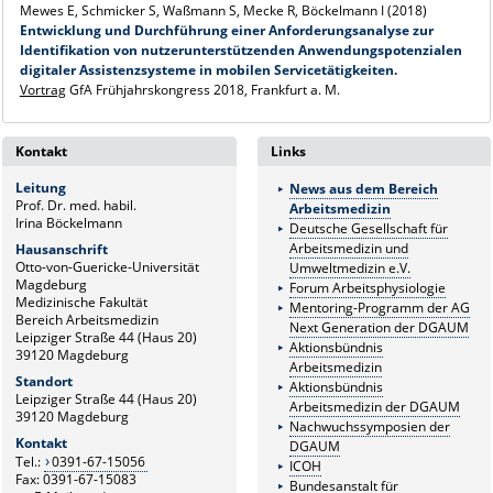
Mewes E, Schmicker S, Waßmann S, Mecke R, Böckelmann I (2018)
Entwicklung und Durchführung einer Anforderungsanalyse zur
Identifikation von nutzerunterstützenden Anwendungspotenzialen
digitaler Assistenzsysteme in mobilen Servicetätigkeiten.
Vortrag
GfA Frühjahrskongress 2018, Frankfurt a. M.
Kontakt
Links
Leitung
News aus dem Bereich
Prof. Dr. med. habil.
Arbeitsmedizin
Irina Böckelmann
Deutsche Gesellschaft für
Arbeitsmedizin und
Hausanschrift
Otto-von-Guericke-Universität
Umweltmedizin e.V.
Magdeburg
Forum Arbeitsphysiologie
Medizinische Fakultät
Mentoring-Programm der AG
Bereich Arbeitsmedizin
Next Generation der DGAUM
Leipziger Straße 44 (Haus 20)
Aktionsbündnis
39120 Magdeburg
Arbeitsmedizin
Standort
Aktionsbündnis
Leipziger Straße 44 (Haus 20)
Arbeitsmedizin der DGAUM
39120 Magdeburg
Nachwuchssymposien der
Kontakt
DGAUM
Tel.:
0391-67-15056
ICOH
Fax: 0391-67-15083
Bundesanstalt für