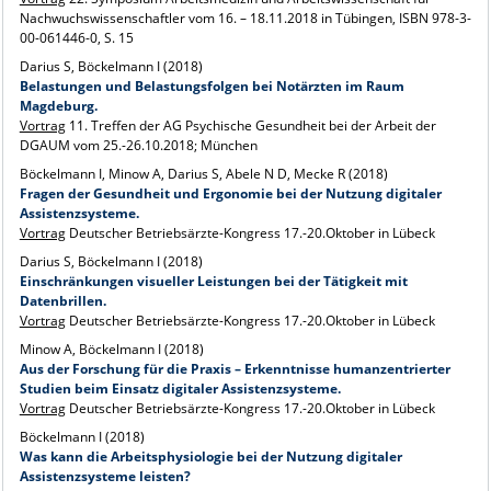
Nachwuchswissenschaftler vom 16. – 18.11.2018 in Tübingen, ISBN 978-3-
00-061446-0, S. 15
Darius S, Böckelmann I (2018)
Belastungen und Belastungsfolgen bei Notärzten im Raum
Magdeburg.
Vortrag
11. Treffen der AG Psychische Gesundheit bei der Arbeit der
DGAUM vom 25.-26.10.2018; München
Böckelmann I, Minow A, Darius S, Abele N D, Mecke R (2018)
Fragen der Gesundheit und Ergonomie bei der Nutzung digitaler
Assistenzsysteme.
Vortrag
Deutscher Betriebsärzte-Kongress 17.-20.Oktober in Lübeck
Darius S, Böckelmann I (2018)
Einschränkungen visueller Leistungen bei der Tätigkeit mit
Datenbrillen.
Vortrag
Deutscher Betriebsärzte-Kongress 17.-20.Oktober in Lübeck
Minow A, Böckelmann I (2018)
Aus der Forschung für die Praxis – Erkenntnisse humanzentrierter
Studien beim Einsatz digitaler Assistenzsysteme.
Vortrag
Deutscher Betriebsärzte-Kongress 17.-20.Oktober in Lübeck
Böckelmann I (2018)
Was kann die Arbeitsphysiologie bei der Nutzung digitaler
Assistenzsysteme leisten?