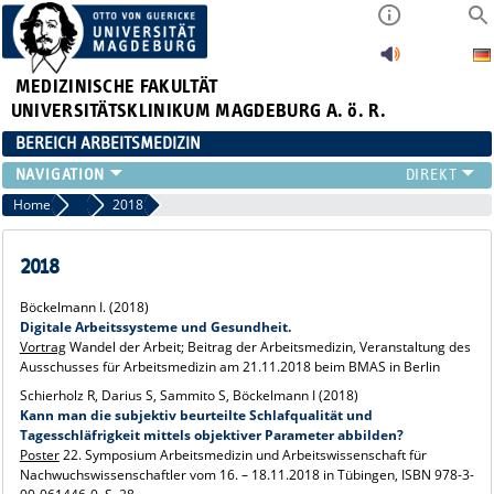
MEDIZINISCHE FAKULTÄT
UNIVERSITÄTSKLINIKUM MAGDEBURG A. ö. R.
BEREICH ARBEITSMEDIZIN
INSTITUT
Home
Vorträge und Poster
2018
TEAM
ARBEITSGRUPPEN
2018
GERÄTEAUSSTATTUNG
Böckelmann I. (2018)
LEHRE
Digitale Arbeitssysteme und Gesundheit.
FORSCHUNG
Vortrag
Wandel der Arbeit; Beitrag der Arbeitsmedizin, Veranstaltung des
Ausschusses für Arbeitsmedizin am 21.11.2018 beim BMAS in Berlin
PUBLIKATIONEN
Schierholz R, Darius S, Sammito S, Böckelmann I (2018)
AKTUELLES
Kann man die subjektiv beurteilte Schlafqualität und
Tagesschläfrigkeit mittels objektiver Parameter abbilden?
Poster
22. Symposium Arbeitsmedizin und Arbeitswissenschaft für
Nachwuchswissenschaftler vom 16. – 18.11.2018 in Tübingen, ISBN 978-3-