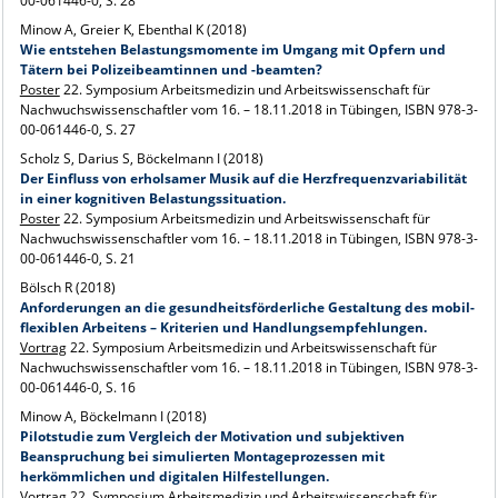
00-061446-0, S. 28
Minow A, Greier K, Ebenthal K (2018)
Wie entstehen Belastungsmomente im Umgang mit Opfern und
Tätern bei Polizeibeamtinnen und -beamten?
Poster
22. Symposium Arbeitsmedizin und Arbeitswissenschaft für
Nachwuchswissenschaftler vom 16. – 18.11.2018 in Tübingen, ISBN 978-3-
00-061446-0, S. 27
Scholz S, Darius S, Böckelmann I (2018)
Der Einfluss von erholsamer Musik auf die Herzfrequenzvariabilität
in einer kognitiven Belastungssituation.
Poster
22. Symposium Arbeitsmedizin und Arbeitswissenschaft für
Nachwuchswissenschaftler vom 16. – 18.11.2018 in Tübingen, ISBN 978-3-
00-061446-0, S. 21
Bölsch R (2018)
Anforderungen an die gesundheitsförderliche Gestaltung des mobil-
flexiblen Arbeitens – Kriterien und Handlungsempfehlungen.
Vortrag
22. Symposium Arbeitsmedizin und Arbeitswissenschaft für
Nachwuchswissenschaftler vom 16. – 18.11.2018 in Tübingen, ISBN 978-3-
00-061446-0, S. 16
Minow A, Böckelmann I (2018)
Pilotstudie zum Vergleich der Motivation und subjektiven
Beanspruchung bei simulierten Montageprozessen mit
herkömmlichen und digitalen Hilfestellungen.
Vortrag
22. Symposium Arbeitsmedizin und Arbeitswissenschaft für