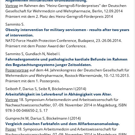
Allgemeinen militärischen Grundausbildung.
Vortrag
im Rahmen des "Heinz-Gerngroß-Förderpreises" der Deutschen
Gesellschaft für Wehrmedizin und Wehrpharmazie, Berlin, 12.09.2014
Prämiert mit dem 2. Platz des Heinz-Gerngroß-Förderpreis 2014
Sammito S.
Obesity intervention for military servicemen - results after two years
of intervention.
NATO Force Health Protection Conference, Budapest, 23.-26.06.2014.
Prämiert mit dem Poster Award der Conference.
Sammito S, Gundlach N, Niebel I.
Fahrradergometrie und pathologische kardiale Befunde im Rahmen
des Begutachtungssystems junger Zeitsoldaten.
Postervortrag
auf dem 44. Jahreskongress der Deutschen Gesellschaft für
Wehrmedizin und Wehrpharmazie, Rostock-Warnemünde, 10.-12.10.2013.
Prämiert mit dem 1. Posterpreis.
Seiboth F, Darius S, Seibt R, Böckelmann I (2014)
Arbeitsfähigkeit im Lehrerberuf in Abhängigkeit vom Alter.
Vortrag
18. Symposium Arbeitsmedizin und Arbeitswissenschaft für
Nachwuchswissenschaftler, 07.-09. November 2014 in Magdeburg, ISBN
978-3-00-046650-2, S. 17
Gumprecht M, Darius S, Böckelmann I (2014)
Vergleich zwischen Farbtafeln und dem Allfarbenanomaloskop.
Poster
18. Symposium Arbeitsmedizin und Arbeitswissenschaft für
Nachwuchswissenschaftler, 07.-09. November 2014 in Magdeburg, ISBN