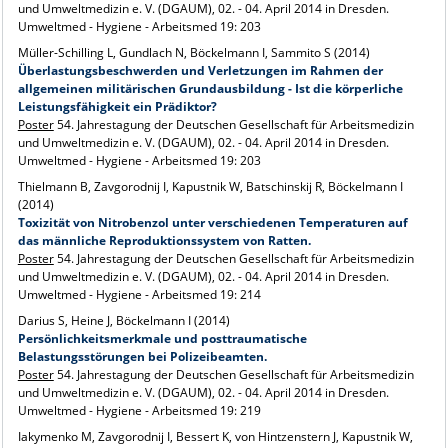
und Umweltmedizin e. V. (DGAUM), 02. - 04. April 2014 in Dresden.
Umweltmed - Hygiene - Arbeitsmed 19: 203
Müller-Schilling L, Gundlach N, Böckelmann I, Sammito S (2014)
Überlastungsbeschwerden und Verletzungen im Rahmen der
allgemeinen militärischen Grundausbildung - Ist die körperliche
Leistungsfähigkeit ein Prädiktor?
Poster
54. Jahrestagung der Deutschen Gesellschaft für Arbeitsmedizin
und Umweltmedizin e. V. (DGAUM), 02. - 04. April 2014 in Dresden.
Umweltmed - Hygiene - Arbeitsmed 19: 203
Thielmann B, Zavgorodnij I, Kapustnik W, Batschinskij R, Böckelmann I
(2014)
Toxizität von Nitrobenzol unter verschiedenen Temperaturen auf
das männliche Reproduktionssystem von Ratten.
Poster
54. Jahrestagung der Deutschen Gesellschaft für Arbeitsmedizin
und Umweltmedizin e. V. (DGAUM), 02. - 04. April 2014 in Dresden.
Umweltmed - Hygiene - Arbeitsmed 19: 214
Darius S, Heine J, Böckelmann I (2014)
Persönlichkeitsmerkmale und posttraumatische
Belastungsstörungen bei Polizeibeamten.
Poster
54. Jahrestagung der Deutschen Gesellschaft für Arbeitsmedizin
und Umweltmedizin e. V. (DGAUM), 02. - 04. April 2014 in Dresden.
Umweltmed - Hygiene - Arbeitsmed 19: 219
Iakymenko M, Zavgorodnij I, Bessert K, von Hintzenstern J, Kapustnik W,