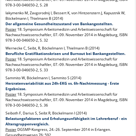
978-3-00-046650-2, S. 28
Iakymenko M, Zavgorodnij I, Bessert K, von Hintzenstern J, Kapustnik W,
Böckelmann I, Thielmann B (2014)
Der allgemeine Gesundheitszustand von Bankangestellten.
Poster
18. Symposium Arbeitsmedizin und Arbeitswissenschaft für
Nachwuchswissenschaftler, 07.-09. November 2014 in Magdeburg, ISBN
978-3-00-046650-2, S. 32
Wernecke C, Seibt, R, Böckelmann I, Thielmann B (2014)
Berufliche Gratifikationskrisen und Burnout bei Bankangestellten.
Poster
18. Symposium Arbeitsmedizin und Arbeitswissenschaft für
Nachwuchswissenschaftler, 07.-09. November 2014 in Magdeburg, ISBN
978-3-00-046650-2, S. 33
Sammito W, Böckelmann I, Sammito S (2014)
Herzratenvariabilität aus 24h-EKG vs. 6h-Nachtmessung - Erste
Ergebnisse.
Poster
18. Symposium Arbeitsmedizin und Arbeitswissenschaft für
Nachwuchswissenschaftler, 07.-09. November 2014 in Magdeburg, ISBN
978-3-00-046650-2, S. 36
Seiboth F, Darius S, Seibt R, Böckelmann I (2014)
Belastungsfaktoren und Erholungsunfähigkeit im Lehrerberuf - ein
Altersgruppenvergleich.
Poster
DGSMP-Kongress, 24.-26. September 2014 in Erlangen.
Gesundheitswesen 76: 592