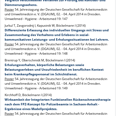
Vergleich verschiedener Verfahren zur Prüfung des Kontrast- und
Dämmerungssehens.
Poster
54. Jahrestagung der Deutschen Gesellschaft für Arbeitsmedizin
und Umweltmedizin e. V. (DGAUM), 02. - 04. April 2014 in Dresden.
Umweltmed - Hygiene - Arbeitsmed 19: 147
Jurkul T, Zavgorodnij I, Kapustnik W, Böckelmann I (2014)
Differenzierte Erfassung des individuellen Umgangs mit Stress und
Zusammenhang des Verhaltens und Erlebens in sozial-
kommunikativen Leistungs- und Erholungssituationen bei Lehrern.
Poster
54. Jahrestagung der Deutschen Gesellschaft für Arbeitsmedizin
und Umweltmedizin e. V. (DGAUM), 02. - 04. April 2014 in Dresden.
Umweltmed - Hygiene - Arbeitsmed 19: 148
Brentrup Y, Oberschmidt M, Böckelmann I (2014)
Erholungsverhalten, körperliche Belastungen sowie
Belastungserleben und Unzufriedenheit im beruflichen Kontext
beim Krankenpflegepersonal im Schichtdienst.
Poster
54. Jahrestagung der Deutschen Gesellschaft für Arbeitsmedizin
und Umweltmedizin e. V. (DGAUM), 02. - 04. April 2014 in Dresden.
Umweltmed - Hygiene - Arbeitsmed 19: 149
Kirchhoff D, Böckelmann I (2014)
Wirksamkeit der Integrierten Funktionellen Rückenschmerztherapie
nach dem FPZ-Konzept für Polizeibeamte in Sachsen-Anhalt -
Ergebnisse eines Modellprojektes.
Poster
54. Jahrestagung der Deutschen Gesellschaft für Arbeitsmedizin