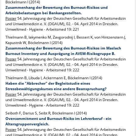
Böckelmann I (2014)
Zusammenhang der Bewertung des Burnout-Risikos und
Arbeitsbelastungen bei Bankangestellten.
Poster
54. Jahrestagung der Deutschen Gesellschaft für Arbeitsmedizin
und Umweltmedizin e. V. (DGAUM), 02. - 04. April 2014 in Dresden.
Umweltmed - Hygiene - Arbeitsmed 19: 221
Thielmann B, Iakymenko M, Zavgorodnij I, Bessert K, von Hintzenstern J,
Kapustnik W, Böckelmann I (2014)
Zusammenhang der Bewertung des Burnout-Risikos im Maslach
Burnout Inventory und Ausprägung in AVEM-Risikogruppe B.
Poster
54. Jahrestagung der Deutschen Gesellschaft für Arbeitsmedizin
und Umweltmedizin e. V. (DGAUM), 02. - 04. April 2014 in Dresden.
Umweltmed - Hygiene - Arbeitsmed 19: 222
Thielmann B, Libuda I, Ackermann E, Böckelmann I (2014)
Haben die "Abbrecher" der Begleitstudie eines
Stressbewältigungskurses eine andere Beanspruchung?
Poster
54. Jahrestagung der Deutschen Gesellschaft für Arbeitsmedizin
und Umweltmedizin e. V. (DGAUM), 02. - 04. April 2014 in Dresden.
Umweltmed - Hygiene - Arbeitsmed 19: 222
Seiboth F, Darius S, Seibt R, Böckelmann I (2014)
Overcommitment und Burnout-Risiko im Lehrerberuf - ein
Altersgruppenvergleich.
Poster
54. Jahrestagung der Deutschen Gesellschaft für Arbeitsmedizin
und Umweltmedizin e. V. (DGAUM), 02. - 04. April 2014 in Dresden.