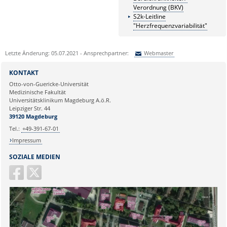
Verordnung (BKV)
S2k-Leitline
"Herzfrequenzvariabilität"
Letzte Änderung: 05.07.2021 - Ansprechpartner:
Webmaster
Sie können eine Nachricht versenden an:
Webmaster
KONTAKT
Ihre E-Mailadresse:
Otto-von-Guericke-Universität
Medizinische Fakultät
Universitätsklinikum Magdeburg A.ö.R.
Ihr Anliegen:
Leipziger Str. 44
39120 Magdeburg
Tel.:
+49-391-67-01
Impressum
SOZIALE MEDIEN