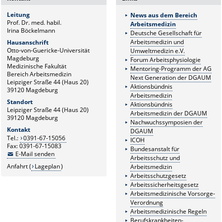
Leitung
News aus dem Bereich
Prof. Dr. med. habil.
Arbeitsmedizin
Irina Böckelmann
Deutsche Gesellschaft für
Arbeitsmedizin und
Hausanschrift
Otto-von-Guericke-Universität
Umweltmedizin e.V.
Magdeburg
Forum Arbeitsphysiologie
Medizinische Fakultät
Mentoring-Programm der AG
Bereich Arbeitsmedizin
Next Generation der DGAUM
Leipziger Straße 44 (Haus 20)
Aktionsbündnis
39120 Magdeburg
Arbeitsmedizin
Standort
Aktionsbündnis
Leipziger Straße 44 (Haus 20)
Arbeitsmedizin der DGAUM
39120 Magdeburg
Nachwuchssymposien der
Kontakt
DGAUM
Tel.:
0391-67-15056
ICOH
Fax: 0391-67-15083
Bundesanstalt für
E-Mail senden
Arbeitsschutz und
Anfahrt (
Lageplan
)
Arbeitsmedizin
Arbeitsschutzgesetz
Arbeitssicherheitsgesetz
Arbeitsmedizinische Vorsorge-
Verordnung
Arbeitsmedizinische Regeln
Berufskrankheiten-