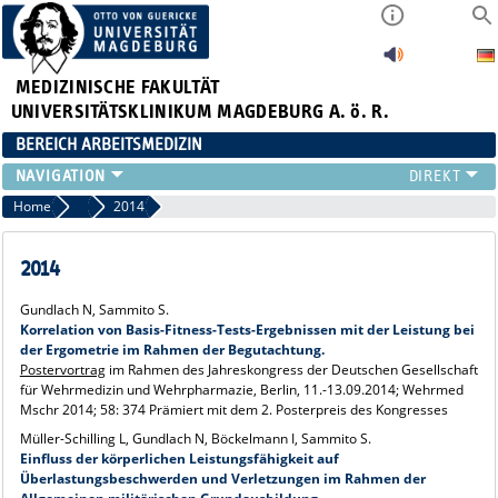
MEDIZINISCHE FAKULTÄT
UNIVERSITÄTSKLINIKUM MAGDEBURG A. ö. R.
BEREICH ARBEITSMEDIZIN
INSTITUT
Home
Vorträge und Poster
2014
TEAM
ARBEITSGRUPPEN
2014
GERÄTEAUSSTATTUNG
Gundlach N, Sammito S.
LEHRE
Korrelation von Basis-Fitness-Tests-Ergebnissen mit der Leistung bei
FORSCHUNG
der Ergometrie im Rahmen der Begutachtung.
Postervortrag
im Rahmen des Jahreskongress der Deutschen Gesellschaft
PUBLIKATIONEN
für Wehrmedizin und Wehrpharmazie, Berlin, 11.-13.09.2014; Wehrmed
AKTUELLES
Mschr 2014; 58: 374 Prämiert mit dem 2. Posterpreis des Kongresses
Müller-Schilling L, Gundlach N, Böckelmann I, Sammito S.
Einfluss der körperlichen Leistungsfähigkeit auf
Überlastungsbeschwerden und Verletzungen im Rahmen der