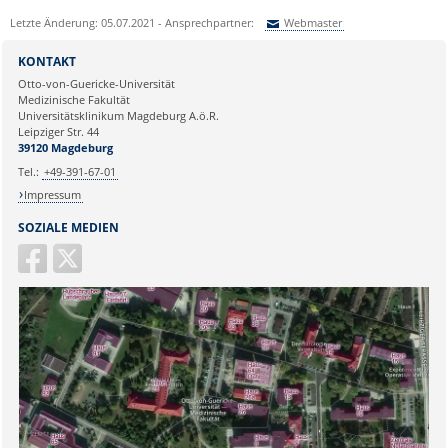
Letzte Änderung: 05.07.2021 - Ansprechpartner:
Webmaster
Sie können eine Nachricht versenden an:
Webmaster
KONTAKT
Ihre E-Mailadresse:
Otto-von-Guericke-Universität
Medizinische Fakultät
Universitätsklinikum Magdeburg A.ö.R.
Ihr Anliegen:
Leipziger Str. 44
39120 Magdeburg
Tel.:
+49-391-67-01
Impressum
SOZIALE MEDIEN