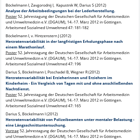
Böckelmann I, Zavgorodnij I, Kapustnik W, Darius S (2012)
Analyse der Arbeitsbedingungen bei der Lederherstellung.
Poster
52. Jahrestagung der Deutschen Gesellschaft für Arbeitsmedizin
und Umweltmedizin e.V. (DGAUM), 14.-17. März 2012 in Göttingen.
Arbeitsmed Sozialmed Umweltmed 47: 181-182
Böckelmann I, v. Hintzenstern J (2012)
Herzratenvariabilität in der langfristigen Erholungsphase nach
einem Marathonlauf.
Poster
52. Jahrestagung der Deutschen Gesellschaft für Arbeitsmedizin
und Umweltmedizin e.V. (DGAUM), 14.-17. März 2012 in Göttingen.
Arbeitsmed Sozialmed Umweltmed 47: 196
Darius S, Böckelmann I, Poschadel B, Wegner R (2012)
Herzratenvariabilität bei Erzieherinnen und Erziehern im
Kinderheim - Ein Vergleich von Tagen mit und ohne anschließenden
Nachtdienst.
Poster
52. Jahrestagung der Deutschen Gesellschaft für Arbeitsmedizin
und Umweltmedizin e.V. (DGAUM), 14.-17. März 2012 in Göttingen.
Arbeitsmed Sozialmed Umweltmed 47: 165
Darius S, Böckelmann I (2012)
Herzratenvariabilität von Polizeibeamten unter mentaler Belastung -
eine Längsschnittuntersuchung.
Vortrag
52. Jahrestagung der Deutschen Gesellschaft für Arbeitsmedizin
und Umweltmedizin e.V. (DGAUM), 14.-17. März 2012 in Göttingen.