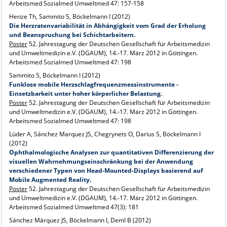
Arbeitsmed Sozialmed Umweltmed 47: 157-158
Henze Th, Sammito S, Böckelmann I (2012)
Die Herzratenvariabilität in Abhängigkeit vom Grad der Erholung
und Beanspruchung bei Schichtarbeitern.
Poster
52. Jahrestagung der Deutschen Gesellschaft für Arbeitsmedizin
und Umweltmedizin e.V. (DGAUM), 14.-17. März 2012 in Göttingen.
Arbeitsmed Sozialmed Umweltmed 47: 198
Sammito S, Böckelmann I (2012)
Funklose mobile Herzschlagfrequenzmessinstrumente -
Einsetzbarkeit unter hoher körperlicher Belastung.
Poster
52. Jahrestagung der Deutschen Gesellschaft für Arbeitsmedizin
und Umweltmedizin e.V. (DGAUM), 14.-17. März 2012 in Göttingen.
Arbeitsmed Sozialmed Umweltmed 47: 198
Lüder A, Sánchez Marquez JS, Chegrynets O, Darius S, Böckelmann I
(2012)
Ophthalmologische Analysen zur quantitativen Differenzierung der
visuellen Wahrnehmungseinschränkung bei der Anwendung
verschiedener Typen von Head-Mounted-Displays basierend auf
Mobile Augmented Reality.
Poster
52. Jahrestagung der Deutschen Gesellschaft für Arbeitsmedizin
und Umweltmedizin e.V. (DGAUM), 14.-17. März 2012 in Göttingen.
Arbeitsmed Sozialmed Umweltmed 47(3): 181
Sánchez Márquez JS, Böckelmann I, Deml B (2012)