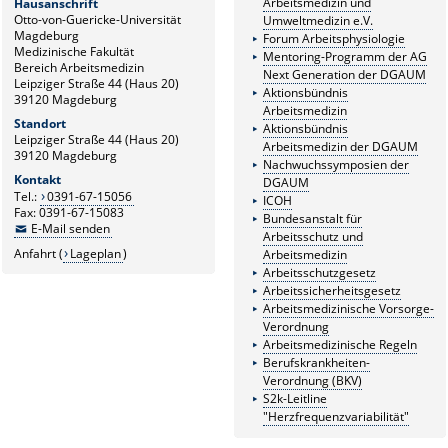
Arbeitsmedizin und
Hausanschrift
Otto-von-Guericke-Universität
Umweltmedizin e.V.
Magdeburg
Forum Arbeitsphysiologie
Medizinische Fakultät
Mentoring-Programm der AG
Bereich Arbeitsmedizin
Next Generation der DGAUM
Leipziger Straße 44 (Haus 20)
Aktionsbündnis
39120 Magdeburg
Arbeitsmedizin
Standort
Aktionsbündnis
Leipziger Straße 44 (Haus 20)
Arbeitsmedizin der DGAUM
39120 Magdeburg
Nachwuchssymposien der
Kontakt
DGAUM
Tel.:
0391-67-15056
ICOH
Fax: 0391-67-15083
Bundesanstalt für
E-Mail senden
Arbeitsschutz und
Anfahrt (
Lageplan
)
Arbeitsmedizin
Arbeitsschutzgesetz
Arbeitssicherheitsgesetz
Arbeitsmedizinische Vorsorge-
Verordnung
Arbeitsmedizinische Regeln
Berufskrankheiten-
Verordnung (BKV)
S2k-Leitline
"Herzfrequenzvariabilität"