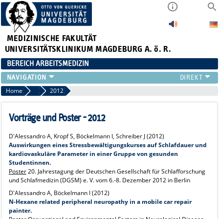
MEDIZINISCHE FAKULTÄT
UNIVERSITÄTSKLINIKUM MAGDEBURG A. ö. R.
BEREICH ARBEITSMEDIZIN
INSTITUT
Home
Vorträge und Poster
2012
TEAM
ARBEITSGRUPPEN
Vorträge und Poster - 2012
GERÄTEAUSSTATTUNG
D'Alessandro A, Kropf S, Böckelmann I, Schreiber J (2012)
LEHRE
Auswirkungen eines Stressbewältigungskurses auf Schlafdauer und
FORSCHUNG
kardiovaskuläre Parameter in einer Gruppe von gesunden
Studentinnen.
PUBLIKATIONEN
Poster
20. Jahrestagung der Deutschen Gesellschaft für Schlafforschung
AKTUELLES
und Schlafmedizin (DGSM) e. V. vom 6.-8. Dezember 2012 in Berlin
D'Alessandro A, Böckelmann I (2012)
N-Hexane related peripheral neuropathy in a mobile car repair
painter.