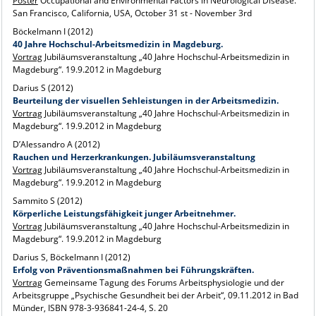
Poster
Occupational and Environmental Factors in Neurological Disease.
San Francisco, California, USA, October 31 st - November 3rd
Böckelmann I (2012)
40 Jahre Hochschul-Arbeitsmedizin in Magdeburg.
Vortrag
Jubiläumsveranstaltung „40 Jahre Hochschul-Arbeitsmedizin in
Magdeburg“. 19.9.2012 in Magdeburg
Darius S (2012)
Beurteilung der visuellen Sehleistungen in der Arbeitsmedizin.
Vortrag
Jubiläumsveranstaltung „40 Jahre Hochschul-Arbeitsmedizin in
Magdeburg“. 19.9.2012 in Magdeburg
D’Alessandro A (2012)
Rauchen und Herzerkrankungen. Jubiläumsveranstaltung
Vortrag
Jubiläumsveranstaltung „40 Jahre Hochschul-Arbeitsmedizin in
Magdeburg“. 19.9.2012 in Magdeburg
Sammito S (2012)
Körperliche Leistungsfähigkeit junger Arbeitnehmer.
Vortrag
Jubiläumsveranstaltung „40 Jahre Hochschul-Arbeitsmedizin in
Magdeburg“. 19.9.2012 in Magdeburg
Darius S, Böckelmann I (2012)
Erfolg von Präventionsmaßnahmen bei Führungskräften.
Vortrag
Gemeinsame Tagung des Forums Arbeitsphysiologie und der
Arbeitsgruppe „Psychische Gesundheit bei der Arbeit“, 09.11.2012 in Bad
Münder, ISBN 978-3-936841-24-4, S. 20