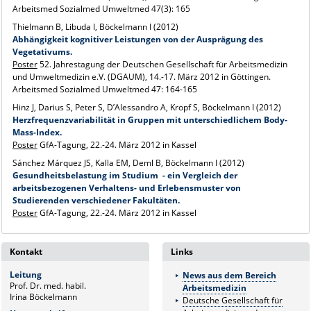
Arbeitsmed Sozialmed Umweltmed 47(3): 165
Thielmann B, Libuda I, Böckelmann I (2012)
Abhängigkeit kognitiver Leistungen von der Ausprägung des
Vegetativums.
Poster
52. Jahrestagung der Deutschen Gesellschaft für Arbeitsmedizin
und Umweltmedizin e.V. (DGAUM), 14.-17. März 2012 in Göttingen.
Arbeitsmed Sozialmed Umweltmed 47: 164-165
Hinz J, Darius S, Peter S, D’Alessandro A, Kropf S, Böckelmann I (2012)
Herzfrequenzvariabilität in Gruppen mit unterschiedlichem Body-
Mass-Index.
Poster
GfA-Tagung, 22.-24. März 2012 in Kassel
Sánchez Márquez JS, Kalla EM, Deml B, Böckelmann I (2012)
Gesundheitsbelastung im Studium - ein Vergleich der
arbeitsbezogenen Verhaltens- und Erlebensmuster von
Studierenden verschiedener Fakultäten.
Poster
GfA-Tagung, 22.-24. März 2012 in Kassel
Kontakt
Links
Leitung
News aus dem Bereich
Prof. Dr. med. habil.
Arbeitsmedizin
Irina Böckelmann
Deutsche Gesellschaft für