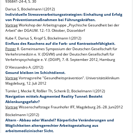
936841-24-4, S. 30
Darius S, Böckelmann I (2012)
Individuelle Stressverarbeitungsstrategien: Einhaltung und Erfolg
von Präventionsmaßnahmen bei Führungskräften.
Vortrag
Workshop der Arbeitsgruppe „Psychische Gesundheit bei der
Arbeit“ der DGAUM. 12.-13. Oktober, Düsseldorf
Kube F, Darius S, Kropf S, Böckelmann I (2012)
Einfluss des Rauchens auf die Farb- und Kontrastsehfähigkeit.
Poster
8. Gemeinsames Symposium der Deutschen Gesellschaft für
Verkehrsmedizin e. V. (DGVM) und der Deutschen Gesellschaft für
Verkehrspsychologie e. V. (DGVP), 7.-8. September 2012, Hamburg
D'Alessandro A. (2012)
Gesund bleiben im Schichtdienst.
Vortrag
Vortragsreihe "Gesundheitsprävention". Universitätsklinikum
Magdeburg, 12. Juli 2012
Tümler J, Mecke R, Rößler Th, Schenk D, Böckelmann I (2012)
Navigation mittels Augmented Reality Tunnel: Besteht
Ablenkungsgefahr?
Vortrag
Wissenschaftstage Fraunhofer IFF, Magdeburg 26.-28. Juni2012
Böckelmann I (2012)
Altern - Abbau oder Wandel? Körperliche Veränderungen und
Möglichkeiten altersgerechter Arbeitsgestaltung aus
arbeitsmedizinischer Sicht.