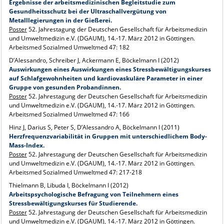
Ergebnisse der arbeitsmedizinischen Begleitstudie zum
Gesundheitsschutz bei der Ultraschallvergütung von
Metalllegierungen in der Gießerei.
Poster
52. Jahrestagung der Deutschen Gesellschaft für Arbeitsmedizin
und Umweltmedizin e.V. (DGAUM), 14.-17. März 2012 in Göttingen.
Arbeitsmed Sozialmed Umweltmed 47: 182
D’Alessandro, Schreiber J, Ackermann E, Böckelmann I (2012)
Auswirkungen eines Auswirkungen eines Stressbewältigungskurses
auf Schlafgewohnheiten und kardiovaskuläre Parameter in einer
Gruppe von gesunden Probandinnen.
Poster
52. Jahrestagung der Deutschen Gesellschaft für Arbeitsmedizin
und Umweltmedizin e.V. (DGAUM), 14.-17. März 2012 in Göttingen.
Arbeitsmed Sozialmed Umweltmed 47: 166
Hinz J, Darius S, Peter S, D’Alessandro A, Böckelmann I (2011)
Herzfrequenzvariabilität in Gruppen mit unterschiedlichem Body-
Mass-Index.
Poster
52. Jahrestagung der Deutschen Gesellschaft für Arbeitsmedizin
und Umweltmedizin e.V. (DGAUM), 14.-17. März 2012 in Göttingen.
Arbeitsmed Sozialmed Umweltmed 47: 217-218
Thielmann B, Libuda I, Böckelmann I (2012)
Arbeitspsychologische Befragung von Teilnehmern eines
Stressbewältigungskurses für Studierende.
Poster
52. Jahrestagung der Deutschen Gesellschaft für Arbeitsmedizin
und Umweltmedizin e.V. (DGAUM), 14.-17. März 2012 in Göttingen.