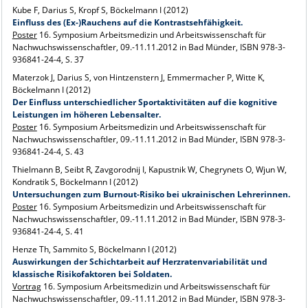
Kube F, Darius S, Kropf S, Böckelmann I (2012)
Einfluss des (Ex-)Rauchens auf die Kontrastsehfähigkeit.
Poster
16. Symposium Arbeitsmedizin und Arbeitswissenschaft für
Nachwuchswissenschaftler, 09.-11.11.2012 in Bad Münder, ISBN 978-3-
936841-24-4, S. 37
Materzok J, Darius S, von Hintzenstern J, Emmermacher P, Witte K,
Böckelmann I (2012)
Der Einfluss unterschiedlicher Sportaktivitäten auf die kognitive
Leistungen im höheren Lebensalter.
Poster
16. Symposium Arbeitsmedizin und Arbeitswissenschaft für
Nachwuchswissenschaftler, 09.-11.11.2012 in Bad Münder, ISBN 978-3-
936841-24-4, S. 43
Thielmann B, Seibt R, Zavgorodnij I, Kapustnik W, Chegrynets O, Wjun W,
Kondratik S, Böckelmann I (2012)
Untersuchungen zum Burnout-Risiko bei ukrainischen Lehrerinnen.
Poster
16. Symposium Arbeitsmedizin und Arbeitswissenschaft für
Nachwuchswissenschaftler, 09.-11.11.2012 in Bad Münder, ISBN 978-3-
936841-24-4, S. 41
Henze Th, Sammito S, Böckelmann I (2012)
Auswirkungen der Schichtarbeit auf Herzratenvariabilität und
klassische Risikofaktoren bei Soldaten.
Vortrag
16. Symposium Arbeitsmedizin und Arbeitswissenschaft für
Nachwuchswissenschaftler, 09.-11.11.2012 in Bad Münder, ISBN 978-3-