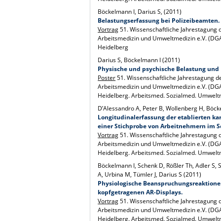
Böckelmann I, Darius S, (2011)
Belastungserfassung bei Polizeibeamten.
Vortrag
51. Wissenschaftliche Jahrestagung 
Arbeitsmedizin und Umweltmedizin e.V. (DGA
Heidelberg
Darius S, Böckelmann I (2011)
Physische und psychische Belastung und 
Poster
51. Wissenschaftliche Jahrestagung d
Arbeitsmedizin und Umweltmedizin e.V. (DGA
Heidelberg. Arbeitsmed. Sozialmed. Umwelt
D’Alessandro A, Peter B, Wollenberg H, Böck
Longitudinalerfassung der etablierten ka
einer Stichprobe von Arbeitnehmern im S
Vortrag
51. Wissenschaftliche Jahrestagung 
Arbeitsmedizin und Umweltmedizin e.V. (DGA
Heidelberg. Arbeitsmed. Sozialmed. Umwelt
Böckelmann I, Schenk D, Rößler Th, Adler S, 
A, Urbina M, Tümler J, Darius S (2011)
Physiologische Beanspruchungsreaktion
kopfgetragenen AR-Displays.
Vortrag
51. Wissenschaftliche Jahrestagung 
Arbeitsmedizin und Umweltmedizin e.V. (DGA
Heidelberg. Arbeitsmed. Sozialmed. Umwelt