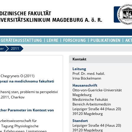
DIZINISCHE FAKULTÄT
IVERSITÄTSKLINIKUM MAGDEBURG A. ö. R.
GERÄTEAUSSTATTUNG
LEHRE
FORSCHUNG
PUBLIKATIONEN
AKT
ter
2011
Kontakt
Leitung
Prof. Dr. med. habil.
, Chegrynets O (2011)
Irina Böckelmann
 prazi na medichnomu fakulteti
Hausanschrift
Otto-von-Guericke-Universität
asnij stan, problemi ta perspektivi
Magdeburg
2011, Charkov
Medizinische Fakultät
Bereich Arbeitsmedizin
Leipziger Straße 44 (Haus 20)
ischer Parameter im Kontext von
39120 Magdeburg
Standort
rbeitswissenschaft für
Leipziger Straße 44 (Haus 20)
 Tagung Physiologische
39120 Magdeburg
e, Erfahrungen, Limitationen.