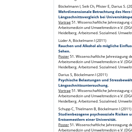
Böckelmann I, Seik Ch, Pfister E, Darius S. (2
Mehrdimensionale Betrachtung des Herz-K
Längsschnittsvergleich bei Universitäts
Vortrag
51. Wissenschaftliche Jahrestagung 
Arbeitsmedizin und Umweltmedizin e.V. (DGA
Heidelberg. Arbeitsmed. Sozialmed. Umwelt
Lüder A, Böckelmann I (2011)
Rauchen und Alkohol als mögliche Einflu
Sehen.
Poster
51. Wissenschaftliche Jahrestagung d
Arbeitsmedizin und Umweltmedizin e.V. (DGA
Heidelberg. Arbeitsmed. Sozialmed. Umwelt
Darius S, Böckelmann I (2011)
Psychische Belastungen und Stressbewält
Längsschnittsuntersuchung.
Vortrag
51. Wissenschaftliche Jahrestagung 
Arbeitsmedizin und Umweltmedizin e.V. (DGA
Heidelberg. Arbeitsmed. Sozialmed. Umwelt
Schupp C, Thielmann B, Böckelmann I (2011)
Studienbezogene psychosoziale Risiken u
Erstsemestlern einer Universität.
Poster
51. Wissenschaftliche Jahrestagung d
Arbeitsmedizin und Umweltmedizin e.V. (DGA