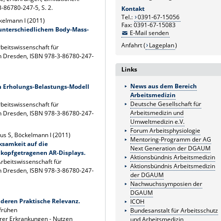
-86780-247-5, S. 2.
Kontakt
Tel.:
0391-67-15056
ckelmann I (2011)
Fax: 0391-67-15083
 unterschiedlichem Body-Mass-
E-Mail senden
Anfahrt (
Lageplan
)
beitswissenschaft für
n Dresden, ISBN 978-3-86780-247-
Links
News aus dem Bereich
om Erholungs-Belastungs-Modell
Arbeitsmedizin
Deutsche Gesellschaft für
beitswissenschaft für
Arbeitsmedizin und
n Dresden, ISBN 978-3-86780-247-
Umweltmedizin e.V.
Forum Arbeitsphysiologie
ius S, Böckelmann I (2011)
Mentoring-Programm der AG
ksamkeit auf die
Next Generation der DGAUM
 kopfgetragenen AR-Displays.
Aktionsbündnis Arbeitsmedizin
rbeitswissenschaft für
Aktionsbündnis Arbeitsmedizin
n Dresden, ISBN 978-3-86780-247-
der DGAUM
Nachwuchssymposien der
DGAUM
 deren Praktische Relevanz.
ICOH
frühen
Bundesanstalt für Arbeitsschutz
ärer Erkrankungen - Nutzen
und Arbeitsmedizin