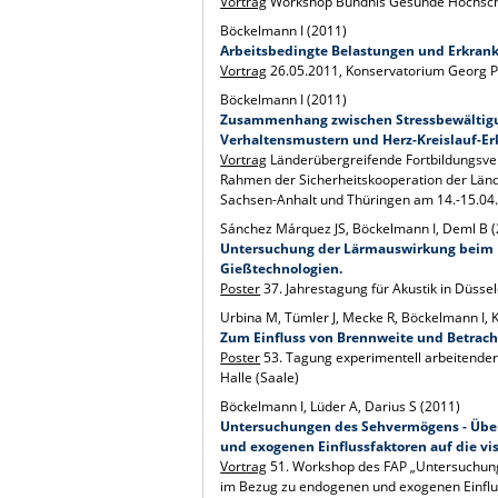
Vortrag
Workshop Bündnis Gesunde Hochsch
Böckelmann I (2011)
Arbeitsbedingte Belastungen und Erkran
Vortrag
26.05.2011, Konservatorium Georg 
Böckelmann I (2011)
Zusammenhang zwischen Stressbewältigu
Verhaltensmustern und Herz-Kreislauf-E
Vortrag
Länderübergreifende Fortbildungsvera
Rahmen der Sicherheitskooperation der Län
Sachsen-Anhalt und Thüringen am 14.-15.04.
Sánchez Márquez JS, Böckelmann I, Deml B 
Untersuchung der Lärmauswirkung beim Ei
Gießtechnologien.
Poster
37. Jahrestagung für Akustik in Düssel
Urbina M, Tümler J, Mecke R, Böckelmann I, 
Zum Einfluss von Brennweite und Betrach
Poster
53. Tagung experimentell arbeitender
Halle (Saale)
Böckelmann I, Lüder A, Darius S (2011)
Untersuchungen des Sehvermögens - Übe
und exogenen Einflussfaktoren auf die vi
Vortrag
51. Workshop des FAP „Untersuchun
im Bezug zu endogenen und exogenen Einflus