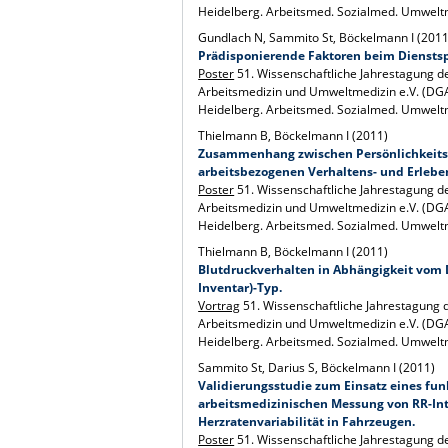
Heidelberg. Arbeitsmed. Sozialmed. Umwelt
Gundlach N, Sammito St, Böckelmann I (2011
Prädisponierende Faktoren beim Diensts
Poster
51. Wissenschaftliche Jahrestagung d
Arbeitsmedizin und Umweltmedizin e.V. (DGA
Heidelberg. Arbeitsmed. Sozialmed. Umwelt
Thielmann B, Böckelmann I (2011)
Zusammenhang zwischen Persönlichkeit
arbeitsbezogenen Verhaltens- und Erleb
Poster
51. Wissenschaftliche Jahrestagung d
Arbeitsmedizin und Umweltmedizin e.V. (DGA
Heidelberg. Arbeitsmed. Sozialmed. Umwelt
Thielmann B, Böckelmann I (2011)
Blutdruckverhalten in Abhängigkeit vom DS
Inventar)-Typ.
Vortrag
51. Wissenschaftliche Jahrestagung 
Arbeitsmedizin und Umweltmedizin e.V. (DGA
Heidelberg. Arbeitsmed. Sozialmed. Umwelt
Sammito St, Darius S, Böckelmann I (2011)
Validierungsstudie zum Einsatz eines fun
arbeitsmedizinischen Messung von RR-Int
Herzratenvariabilität in Fahrzeugen.
Poster
51. Wissenschaftliche Jahrestagung d