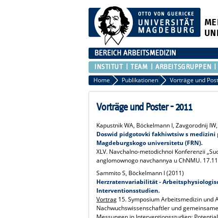
ME
UN
BEREICH ARBEITSMEDIZIN
INSTITUT
TEAM
ARBEITSGRUPPEN
Home
Publikationen
Vorträge und Pos
Vorträge und Poster - 2011
Kapustnik WA, Böckelmann I, Zavgorodnij IW
Doswid pidgotovki fakhiwtsiw s medizini
Magdeburgskogo universitetu (FRN).
XLV. Navchalno-metodichnoi Konferenzii „Such
anglomownogo navchannya u ChNMU. 17.11.
Sammito S, Böckelmann I (2011)
Herzratenvariabilität - Arbeitsphysiolog
Interventionsstudien.
Vortrag
15. Symposium Arbeitsmedizin und A
Nachwuchswissenschaftler und gemeinsame
Messungen in Interventionsstudien: Potential