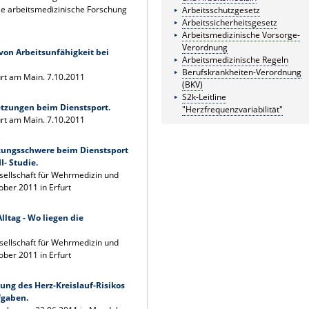
e arbeitsmedizinische Forschung
Arbeitsschutzgesetz
Arbeitssicherheitsgesetz
Arbeitsmedizinische Vorsorge-
)
Verordnung
von Arbeitsunfähigkeit bei
Arbeitsmedizinische Regeln
Berufskrankheiten-Verordnung
urt am Main. 7.10.2011
(BKV)
)
S2k-Leitline
etzungen beim Dienstsport.
"Herzfrequenzvariabilität"
urt am Main. 7.10.2011
)
tzungsschwere beim Dienstsport
I- Studie.
ellschaft für Wehrmedizin und
ber 2011 in Erfurt
)
ltag - Wo liegen die
ellschaft für Wehrmedizin und
ber 2011 in Erfurt
ng des Herz-Kreislauf-Risikos
fgaben.