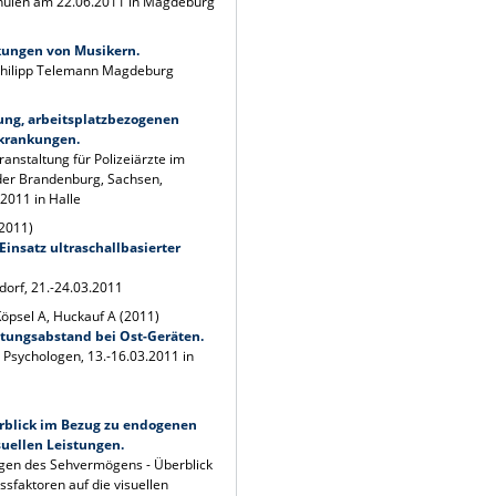
ulen am 22.06.2011 in Magdeburg
kungen von Musikern.
Philipp Telemann Magdeburg
ng, arbeitsplatzbezogenen
rkrankungen.
nstaltung für Polizeiärzte im
der Brandenburg, Sachsen,
2011 in Halle
(2011)
nsatz ultraschallbasierter
dorf, 21.-24.03.2011
Köpsel A, Huckauf A (2011)
tungsabstand bei Ost-Geräten.
 Psychologen, 13.-16.03.2011 in
rblick im Bezug zu endogenen
suellen Leistungen.
gen des Sehvermögens - Überblick
sfaktoren auf die visuellen