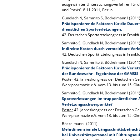
ausgewählter Untersuchungsverfahren für di
und Praxis“. 8.11.2011, Berlin
Gundlach N, Sammito S, Böckelmann I (2011
Prädisponierende Faktoren für die Dauer 
dienstlichen Sportverletzungen.
42. Deutschen Sportärztekongress in Frankf
Sammito S, Gundlach N, Böckelmann I (2011
Indirekte Kosten durch vermeidbare Verl
42. Deutschen Sportärztekongress in Frankf
Gundlach N, Sammito S, Böckelmann I (2011
Prädisponierende Faktoren für die Verle
der Bundeswehr - Ergebnisse der GAMSIS I
Poster
42. Jahreskongress der Deutschen Ges
Wehrpharmazie e.V. vom 13. bis zum 15. Okto
Sammito S, Gundlach N, Böckelmann I (2011
Sportverletzungen im truppenärztlichen Al
Verletzungsschwerpunkte?
Poster
42. Jahreskongress der Deutschen Ges
Wehrpharmazie e.V. vom 13. bis zum 15. Okto
Böckelmann I (2011)
Mehrdimensionale Längsschnittsbetrachtu
bei Universitätspersonal mit Führungsau