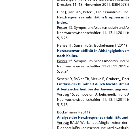
Dresden, 11.-13. November 2011, ISBN 978-3
Hinz J, Darius S, Peter S, D’Alessandro A, Bö
Herzfrequenzvariabilität in Gruppen mit
Index.
Poster
15. Symposium Arbeitsmedizin und Ar
Nachwuchswissenschaftler. 11.-13.11.2011 i
5, S.25
Henze Th, Sammito St, Böckelmann I (2011)
Herzratenvariabilität in Abhängigkeit v
nach Kallus.
Poster
15. Symposium Arbeitsmedizin und Ar
Nachwuchswissenschaftler. 11.-13.11.2011 i
5, S. 24
Schenk D, Rößler Th, Mecke R, Grubert J, Dar
Einfluss der Blindheit durch Nichtaufmer
Arbeitssicherheit bei der Anwendung von
Vortrag
15. Symposium Arbeitsmedizin und A
Nachwuchswissenschaftler. 11.-13.11.2011 i
5, S.18
Böckelmann I (2011)
Analyse der Herzfrequenzvariabilität und
Vortrag
BAUA Workshop „Möglichkeiten der 
Diagnostik/Risikoeinschätzung kardiovaskul