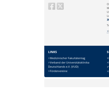
Ihre E-Mailadresse:
O
M
U
Ihr Anliegen:
L
3
T
LINKS
S
Medizinischer Fakultätentag
Verband der Universitätsklinika
Deutschlands e.V. (VUD)
Sicherheitsabfrage:
Fördervereine
Lösung: