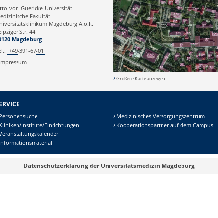
tto-von-Guericke-Universität
edizinische Fakultät
niversitätsklinikum Magdeburg A.ö.R.
eipziger Str. 44
9120 Magdeburg
el.:
+49-391-67-01
Impressum
Größere Karte anzeigen
ERVICE
Personensuche
Medizinisches Versorgungszentrum
Kliniken/Institute/Einrichtungen
Kooperationspartner auf dem Campus
Veranstaltungskalender
Informationsmaterial
Datenschutzerklärung der Universitätsmedizin Magdeburg