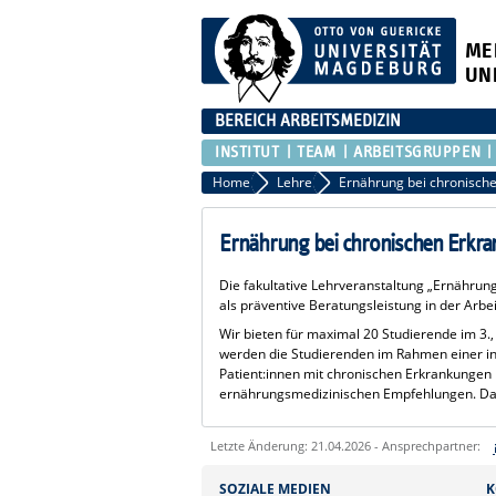
ME
UN
BEREICH ARBEITSMEDIZIN
INSTITUT
TEAM
ARBEITSGRUPPEN
Home
Lehre
Ernährung bei chronisch
Ernährung bei chronischen Erkr
Die fakultative Lehrveranstaltung „Ernährung
als präventive Beratungsleistung in der Arbei
Wir bieten für maximal 20 Studierende im 3.,
werden die Studierenden im Rahmen einer in
Patient:innen mit chronischen Erkrankungen 
ernährungsmedizinischen Empfehlungen. Da
Letzte Änderung: 21.04.2026 - Ansprechpartner:
Sie können eine Nachricht versenden an:
SOZIALE MEDIEN
K