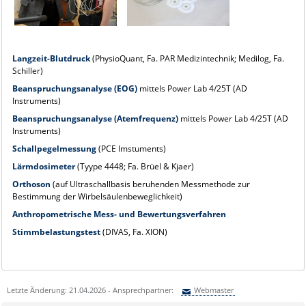
Langzeit-Blutdruck
(PhysioQuant, Fa. PAR Medizintechnik; Medilog, Fa.
Schiller)
Beanspruchungsanalyse (EOG)
mittels Power Lab 4/25T (AD
Instruments)
Beanspruchungsanalyse (Atemfrequenz)
mittels Power Lab 4/25T (AD
Instruments)
Schallpegelmessung
(PCE Imstuments)
Lärmdosimeter
(Tyype 4448; Fa. Brüel & Kjaer)
Orthoson
(auf Ultraschallbasis beruhenden Messmethode zur
Bestimmung der Wirbelsäulenbeweglichkeit)
Anthropometrische Mess- und Bewertungsverfahren
Stimmbelastungstest
(DIVAS, Fa. XION)
Letzte Änderung: 21.04.2026 - Ansprechpartner:
Webmaster