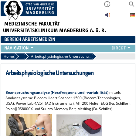
MEDIZINISCHE FAKULTÄT
UNIVERSITÄTSKLINIKUM MAGDEBURG A. ö. R.
BEREICH ARBEITSMEDIZIN
INSTITUT
Home
Geräteausstattung
Arbeitsphysiologische Untersuchungen
TEAM
ARBEITSGRUPPEN
Arbeitsphysiologische Untersuchungen
GERÄTEAUSSTATTUNG
LEHRE
Beanspruchungsanalyse (Herzfrequenz und -variabilität)
mittels
FORSCHUNG
Analysesysteme Biocom Heart Scanner 1500 (Biocom Technologies,
PUBLIKATIONEN
USA), Power Lab 4/25T (AD Instruments), MT 200 Holter ECG (Fa. Schiller),
Polar@RS800CX und Suunto Memory Belt, Medilog (Fa. Schiller)
AKTUELLES