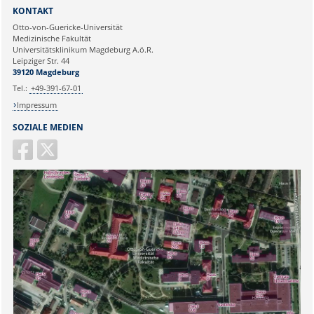
Sie können eine Nachricht versenden an:
Webmaster
KONTAKT
Ihre E-Mailadresse:
Otto-von-Guericke-Universität
Medizinische Fakultät
Universitätsklinikum Magdeburg A.ö.R.
Ihr Anliegen:
Leipziger Str. 44
39120 Magdeburg
Tel.:
+49-391-67-01
Impressum
SOZIALE MEDIEN