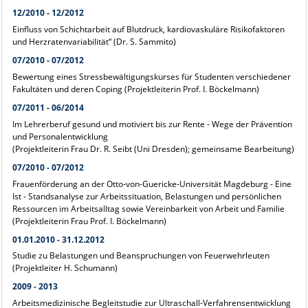
12/2010 - 12/2012
Einfluss von Schichtarbeit auf Blutdruck, kardiovaskuläre Risikofaktoren
und Herzratenvariabilität“ (Dr. S. Sammito)
07/2010 - 07/2012
Bewertung eines Stressbewältigungskurses für Studenten verschiedener
Fakultäten und deren Coping (Projektleiterin Prof. I. Böckelmann)
07/2011 - 06/2014
Im Lehrerberuf gesund und motiviert bis zur Rente - Wege der Prävention
und Personalentwicklung
(Projektleiterin Frau Dr. R. Seibt (Uni Dresden); gemeinsame Bearbeitung)
07/2010 - 07/2012
Frauenförderung an der Otto-von-Guericke-Universität Magdeburg - Eine
Ist - Standsanalyse zur Arbeitssituation, Belastungen und persönlichen
Ressourcen im Arbeitsalltag sowie Vereinbarkeit von Arbeit und Familie
(Projektleiterin Frau Prof. I. Böckelmann)
01.01.2010 - 31.12.2012
Studie zu Belastungen und Beanspruchungen von Feuerwehrleuten
(Projektleiter H. Schumann)
2009 - 2013
Arbeitsmedizinische Begleitstudie zur Ultraschall-Verfahrensentwicklung