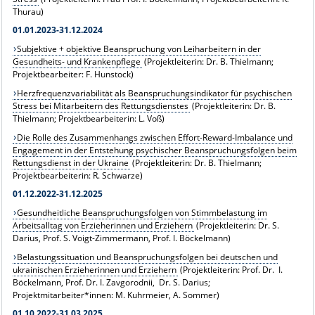
Thurau)
01.01.2023-31.12.2024
Subjektive + objektive Beanspruchung von Leiharbeitern in der
Gesundheits- und Krankenpflege
(Projektleiterin: Dr. B. Thielmann;
Projektbearbeiter: F. Hunstock)
Herzfrequenzvariabilität als Beanspruchungsindikator für psychischen
Stress bei Mitarbeitern des Rettungsdienstes
(Projektleiterin: Dr. B.
Thielmann; Projektbearbeiterin: L. Voß)
Die Rolle des Zusammenhangs zwischen Effort-Reward-Imbalance und
Engagement in der Entstehung psychischer Beanspruchungsfolgen beim
Rettungsdienst in der Ukraine
(Projektleiterin: Dr. B. Thielmann;
Projektbearbeiterin: R. Schwarze)
01.12.2022-31.12.2025
Gesundheitliche Beanspruchungsfolgen von Stimmbelastung im
Arbeitsalltag von Erzieherinnen und Erziehern
(Projektleiterin: Dr. S.
Darius, Prof. S. Voigt-Zimmermann, Prof. I. Böckelmann)
Belastungssituation und Beanspruchungsfolgen bei deutschen und
ukrainischen Erzieherinnen und Erziehern
(Projektleiterin: Prof. Dr. I.
Böckelmann, Prof. Dr. I. Zavgorodnii, Dr. S. Darius;
Projektmitarbeiter*innen: M. Kuhrmeier, A. Sommer)
01.10.2022-31.03.2025