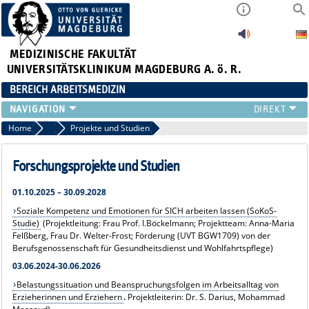
MEDIZINISCHE FAKULTÄT
UNIVERSITÄTSKLINIKUM MAGDEBURG A. ö. R.
BEREICH ARBEITSMEDIZIN
INSTITUT
Home
Forschung
Projekte und Studien
TEAM
ARBEITSGRUPPEN
Forschungsprojekte und Studien
GERÄTEAUSSTATTUNG
01.10.2025 – 30.09.2028
LEHRE
Soziale Kompetenz und Emotionen für SICH arbeiten lassen (SoKoS-
FORSCHUNG
Studie)
(Projektleitung: Frau Prof. I.Böckelmann; Projektteam: Anna-Maria
PUBLIKATIONEN
Felßberg, Frau Dr. Welter-Frost; Förderung (UVT BGW1709) von der
AKTUELLES
Berufsgenossenschaft für Gesundheitsdienst und Wohlfahrtspflege)
03.06.2024-30.06.2026
Belastungssituation und Beanspruchungsfolgen im Arbeitsalltag von
Erzieherinnen und Erziehern
.
Projektleiterin: Dr. S. Darius, Mohammad