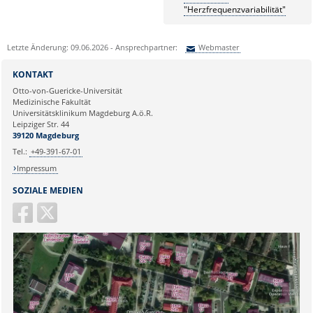
"Herzfrequenzvariabilität"
Letzte Änderung: 09.06.2026 - Ansprechpartner:
Webmaster
Sie können eine Nachricht versenden an:
Webmaster
KONTAKT
Ihre E-Mailadresse:
Otto-von-Guericke-Universität
Medizinische Fakultät
Universitätsklinikum Magdeburg A.ö.R.
Ihr Anliegen:
Leipziger Str. 44
39120 Magdeburg
Tel.:
+49-391-67-01
Impressum
SOZIALE MEDIEN