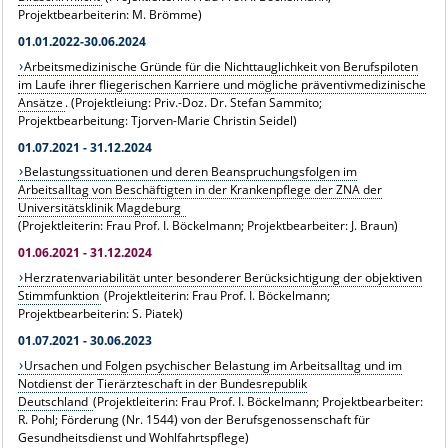
Projektbearbeiterin: M. Brömme)
01.01.2022-30.06.2024
Arbeitsmedizinische Gründe für die Nichttauglichkeit von Berufspiloten
im Laufe ihrer fliegerischen Karriere und mögliche präventivmedizinische
Ansätze
. (Projektleiung: Priv.-Doz. Dr. Stefan Sammito;
Projektbearbeitung: Tjorven-Marie Christin Seidel)
01.07.2021 - 31.12.2024
Belastungssituationen und deren Beanspruchungsfolgen im
Arbeitsalltag von Beschäftigten in der Krankenpflege der ZNA der
Universitätsklinik Magdeburg
(Projektleiterin: Frau Prof. I. Böckelmann; Projektbearbeiter: J. Braun)
01.06.2021 - 31.12.2024
Herzratenvariabilität unter besonderer Berücksichtigung der objektiven
Stimmfunktion
(Projektleiterin: Frau Prof. I. Böckelmann;
Projektbearbeiterin: S. Piatek)
01.07.2021 - 30.06.2023
Ursachen und Folgen psychischer Belastung im Arbeitsalltag und im
Notdienst der Tierärzteschaft in der Bundesrepublik
Deutschland
(Projektleiterin: Frau Prof. I. Böckelmann; Projektbearbeiter:
R. Pohl; Förderung (Nr. 1544) von der Berufsgenossenschaft für
Gesundheitsdienst und Wohlfahrtspflege)