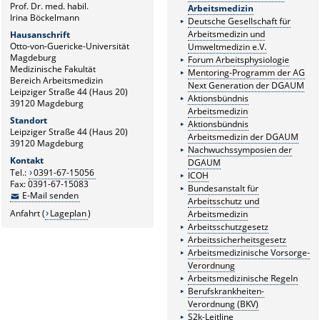
Prof. Dr. med. habil.
Arbeitsmedizin
Irina Böckelmann
Deutsche Gesellschaft für
Arbeitsmedizin und
Hausanschrift
Otto-von-Guericke-Universität
Umweltmedizin e.V.
Magdeburg
Forum Arbeitsphysiologie
Medizinische Fakultät
Mentoring-Programm der AG
Bereich Arbeitsmedizin
Next Generation der DGAUM
Leipziger Straße 44 (Haus 20)
Aktionsbündnis
39120 Magdeburg
Arbeitsmedizin
Standort
Aktionsbündnis
Leipziger Straße 44 (Haus 20)
Arbeitsmedizin der DGAUM
39120 Magdeburg
Nachwuchssymposien der
Kontakt
DGAUM
Tel.:
0391-67-15056
ICOH
Fax: 0391-67-15083
Bundesanstalt für
E-Mail senden
Arbeitsschutz und
Anfahrt (
Lageplan
)
Arbeitsmedizin
Arbeitsschutzgesetz
Arbeitssicherheitsgesetz
Arbeitsmedizinische Vorsorge-
Verordnung
Arbeitsmedizinische Regeln
Berufskrankheiten-
Verordnung (BKV)
S2k-Leitline