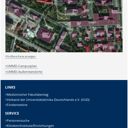
Größere Karte anzeigen
UMMD-Campusplan
UMMD-Außenstandorte
LINKS
Medizinischer Fakultätentag
Verband der Universitätsklinika Deutschlands e.V. (VUD)
Fördervereine
SERVICE
Personensuche
Kliniken/Institute/Einrichtungen