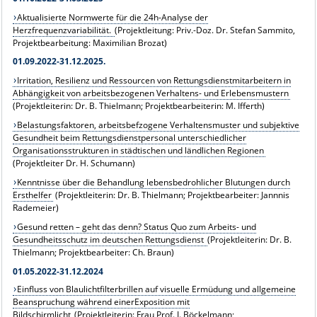
Aktualisierte Normwerte für die 24h-Analyse der
Herzfrequenzvariabilität.
(Projektleitung: Priv.-Doz. Dr. Stefan Sammito,
Projektbearbeitung: Maximilian Brozat)
01.09.2022-31.12.2025.
Irritation, Resilienz und Ressourcen von Rettungsdienstmitarbeitern in
Abhängigkeit von arbeitsbezogenen Verhaltens- und Erlebensmustern
(Projektleiterin: Dr. B. Thielmann; Projektbearbeiterin: M. Ifferth)
Belastungsfaktoren, arbeitsbefzogene Verhaltensmuster und subjektive
Gesundheit beim Rettungsdienstpersonal unterschiedlicher
Organisationsstrukturen in städtischen und ländlichen Regionen
(Projektleiter Dr. H. Schumann)
Kenntnisse über die Behandlung lebensbedrohlicher Blutungen durch
Ersthelfer
(Projektleiterin: Dr. B. Thielmann; Projektbearbeiter: Jannnis
Rademeier)
Gesund retten – geht das denn? Status Quo zum Arbeits- und
Gesundheitsschutz im deutschen Rettungsdienst
(Projektleiterin: Dr. B.
Thielmann; Projektbearbeiter: Ch. Braun)
01.05.2022-31.12.2024
Einfluss von Blaulichtfilterbrillen auf visuelle Ermüdung und allgemeine
Beanspruchung während einerExposition mit
Bildschirmlicht
(Projektleiterin: Frau Prof. I. Böckelmann;