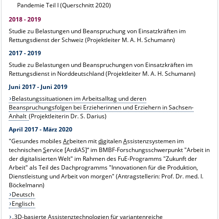
Pandemie Teil I (Querschnitt 2020)
2018 - 2019
Studie zu Belastungen und Beanspruchung von Einsatzkräften im
Rettungsdienst der Schweiz (Projektleiter M. A. H. Schumann)
2017 - 2019
Studie zu Belastungen und Beanspruchungen von Einsatzkräften im
Rettungsdienst in Norddeutschland (Projektleiter M. A. H. Schumann)
Juni 2017 - Juni 2019
Belastungssituationen im Arbeitsalltag und deren
Beanspruchungsfolgen bei Erzieherinnen und Erziehern in Sachsen-
Anhalt
(Projektleiterin Dr. S. Darius)
April 2017 - März 2020
"Gesundes mobiles
Ar
beiten mit
di
gitalen
A
ssistenzsystemen im
technischen
S
ervice [ArdiAS]“ im BMBF-Forschungsschwerpunkt "Arbeit in
der digitalisierten Welt" im Rahmen des FuE-Programms "Zukunft der
Arbeit" als Teil des Dachprogramms "Innovationen für die Produktion,
Dienstleistung und Arbeit von morgen" (Antragstellerin: Prof. Dr. med. I.
Böckelmann)
Deutsch
Englisch
„3D-basierte Assistenztechnologien für variantenreiche