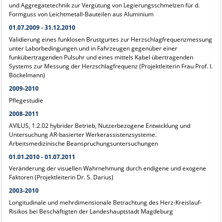
und Aggregatetechnik zur Vergütung von Legierungsschmelzen für d.
Formguss von Leichtmetall-Bauteilen aus Aluminium
01.07.2009 - 31.12.2010
Validierung eines funklosen Brustgurtes zur Herzschlagfrequenzmessung
unter Laborbedingungen und in Fahrzeugen gegenüber einer
funkübertragenden Pulsuhr und eines mittels Kabel übertragenden
Systems zur Messung der Herzschlagfrequenz (Projektleiterin Frau Prof. I.
Böckelmann)
2009-2010
Pflegestudie
2008-2011
AVILUS, 1.2.02 hybrider Betrieb, Nutzerbezogene Entwicklung und
Untersuchung AR-basierter Werkerassistenzsysteme.
Arbeitsmedizinische Beanspruchungsuntersuchungen
01.01.2010 - 01.07.2011
Veränderung der visuellen Wahrnehmung durch endigene und exogene
Faktoren (Projektleiterin Dr. S. Darius)
2003-2010
Longitudinale und mehrdimensionale Betrachtung des Herz-Kreislauf-
Risikos bei Beschäftigten der Landeshauptstadt Magdeburg