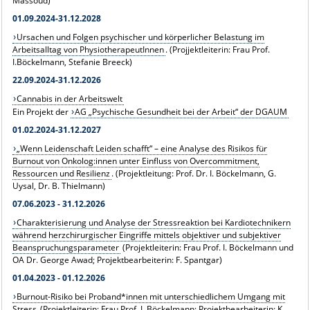
Massoud)
01.09.2024-31.12.2028
Ursachen und Folgen psychischer und körperlicher Belastung im
Arbeitsalltag von PhysiotherapeutInnen
. (Projjektleiterin: Frau Prof.
I.Böckelmann, Stefanie Breeck)
22.09.2024-31.12.2026
Cannabis in der Arbeitswelt
Ein Projekt der
AG „Psychische Gesundheit bei der Arbeit“ der DGAUM
01.02.2024-31.12.2027
„Wenn Leidenschaft Leiden schafft“ – eine Analyse des Risikos für
Burnout von Onkolog:innen unter Einfluss von Overcommitment,
Ressourcen und Resilienz
. (Projektleitung: Prof. Dr. I. Böckelmann, G.
Uysal, Dr. B. Thielmann)
07.06.2023 - 31.12.2026
Charakterisierung und Analyse der Stressreaktion bei Kardiotechnikern
während herzchirurgischer Eingriffe mittels objektiver und subjektiver
Beanspruchungsparameter
(Projektleiterin: Frau Prof. I. Böckelmann und
OA Dr. George Awad; Projektbearbeiterin: F. Spantgar)
01.04.2023 - 01.12.2026
Burnout-Risiko bei Proband*innen mit unterschiedlichem Umgang mit
Stress
(Projektleiterin: Frau Prof. I. Böckelmann; Projektbearbeiterin: K.