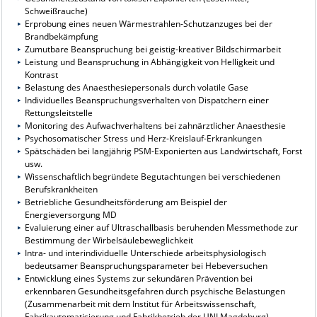
Schweißrauche)
Erprobung eines neuen Wärmestrahlen-Schutzanzuges bei der
Brandbekämpfung
Zumutbare Beanspruchung bei geistig-kreativer Bildschirmarbeit
Leistung und Beanspruchung in Abhängigkeit von Helligkeit und
Kontrast
Belastung des Anaesthesiepersonals durch volatile Gase
Individuelles Beanspruchungsverhalten von Dispatchern einer
Rettungsleitstelle
Monitoring des Aufwachverhaltens bei zahnärztlicher Anaesthesie
Psychosomatischer Stress und Herz-Kreislauf-Erkrankungen
Spätschäden bei langjährig PSM-Exponierten aus Landwirtschaft, Forst
usw.
Wissenschaftlich begründete Begutachtungen bei verschiedenen
Berufskrankheiten
Betriebliche Gesundheitsförderung am Beispiel der
Energieversorgung MD
Evaluierung einer auf Ultraschallbasis beruhenden Messmethode zur
Bestimmung der Wirbelsäulebeweglichkeit
Intra- und interindividuelle Unterschiede arbeitsphysiologisch
bedeutsamer Beanspruchungsparameter bei Hebeversuchen
Entwicklung eines Systems zur sekundären Prävention bei
erkennbaren Gesundheitsgefahren durch psychische Belastungen
(Zusammenarbeit mit dem Institut für Arbeitswissenschaft,
Fabrikautomatisierung und Fabrikbetrieb der UNI Magdeburg)