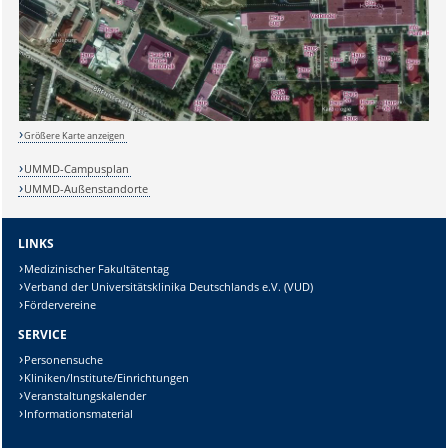
Größere Karte anzeigen
UMMD-Campusplan
Sicherheitsabfrage:
UMMD-Außenstandorte
LINKS
Medizinischer Fakultätentag
Verband der Universitätsklinika Deutschlands e.V. (VUD)
Lösung:
Fördervereine
SERVICE
Personensuche
Kliniken/Institute/Einrichtungen
Veranstaltungskalender
Informationsmaterial