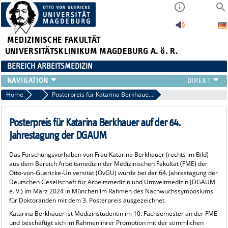
MEDIZINISCHE FAKULTÄT
UNIVERSITÄTSKLINIKUM MAGDEBURG A. ö. R.
BEREICH ARBEITSMEDIZIN
INSTITUT
Home
News aus der Arbeitsmedizin
Posterpreis für Katarina Berkhauer auf der 64. Jahrestagung der DGAUM
TEAM
ARBEITSGRUPPEN
Posterpreis für Katarina Berkhauer auf der 64.
GERÄTEAUSSTATTUNG
Jahrestagung der DGAUM
LEHRE
Das Forschungsvorhaben von Frau Katarina Berkhauer (rechts im Bild)
FORSCHUNG
aus dem Bereich Arbeitsmedizin der Medizinischen Fakultät (FME) der
PUBLIKATIONEN
Otto-von-Guericke-Universität (OvGU) wurde bei der 64. Jahrestagung der
Deutschen Gesellschaft für Arbeitsmedizin und Umweltmedizin (DGAUM
AKTUELLES
e. V.) im März 2024 in München im Rahmen des Nachwuchssymposiums
für Doktoranden mit dem 3. Posterpreis ausgezeichnet.
Katarina Berkhauer ist Medizinstudentin im 10. Fachsemester an der FME
und beschäftigt sich im Rahmen ihrer Promotion mit der stimmlichen