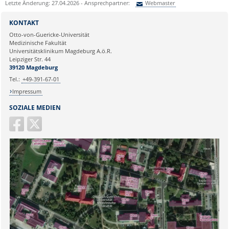
Letzte Änderung: 27.04.2026 - Ansprechpartner:
Webmaster
Sie können eine Nachricht versenden an:
Webmaster
KONTAKT
Ihre E-Mailadresse:
Otto-von-Guericke-Universität
Medizinische Fakultät
Universitätsklinikum Magdeburg A.ö.R.
Ihr Anliegen:
Leipziger Str. 44
39120 Magdeburg
Tel.:
+49-391-67-01
Impressum
SOZIALE MEDIEN