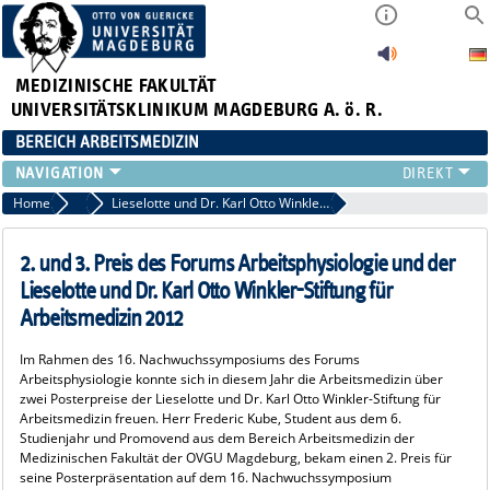
MEDIZINISCHE FAKULTÄT
UNIVERSITÄTSKLINIKUM MAGDEBURG A. ö. R.
BEREICH ARBEITSMEDIZIN
INSTITUT
Home
News aus der Arbeitsmedizin
Lieselotte und Dr. Karl Otto Winkler-Stiftung 2012
TEAM
ARBEITSGRUPPEN
2. und 3. Preis des Forums Arbeitsphysiologie und der
GERÄTEAUSSTATTUNG
Lieselotte und Dr. Karl Otto Winkler-Stiftung für
LEHRE
Arbeitsmedizin 2012
FORSCHUNG
Im Rahmen des 16. Nachwuchssymposiums des Forums
PUBLIKATIONEN
Arbeitsphysiologie konnte sich in diesem Jahr die Arbeitsmedizin über
AKTUELLES
zwei Posterpreise der Lieselotte und Dr. Karl Otto Winkler-Stiftung für
Arbeitsmedizin freuen. Herr Frederic Kube, Student aus dem 6.
Studienjahr und Promovend aus dem Bereich Arbeitsmedizin der
Medizinischen Fakultät der OVGU Magdeburg, bekam einen 2. Preis für
seine Posterpräsentation auf dem 16. Nachwuchssymposium