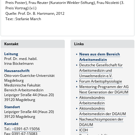
Preis Poster), Frau Reuter (Kuratorin Winkler-Stiftung), Frau Nicoletti (3.
Preis Vortrag) (v.l.)
Quelle: Prof. Dr. B. Hartmann, 2012
Text : Stefanie March
Kontakt
Links
Leitung
News aus dem Bereich
Prof. Dr. med. habil.
Arbeitsmedizin
Irina Böckelmann
Deutsche Gesellschaft für
Arbeitsmedizin und
Hausanschrift
Otto-von-Guericke-Universität
Umweltmedizin e.V.
Magdeburg
Forum Arbeitsphysiologie
Medizinische Fakultät
Mentoring-Programm der AG
Bereich Arbeitsmedizin
Next Generation der DGAUM
Leipziger Straße 44 (Haus 20)
Aktionsbündnis
39120 Magdeburg
Arbeitsmedizin
Standort
Aktionsbündnis
Leipziger Straße 44 (Haus 20)
Arbeitsmedizin der DGAUM
39120 Magdeburg
Nachwuchssymposien der
Kontakt
DGAUM
Tel.:
0391-67-15056
ICOH
Fax: 0391-67-15083