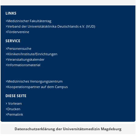
Sicherheitsabfrage:
LINKS
Medizinischer Fakultätentag
Verband der Universitätsklinika Deutschlands e.V. (VUD)
Fördervereine
SERVICE
Lösung:
Personensuche
Kliniken/Institute/Einrichtungen
Veranstaltungskalender
Informationsmaterial
Medizinisches Versorgungszentrum
Kooperationspartner auf dem Campus
DIESE SEITE
Vorlesen
Drucken
Permalink
Datenschutzerklärung der Universitätsmedizin Magdeburg