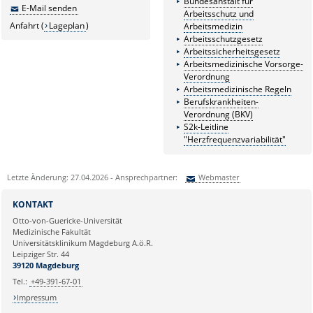
Bundesanstalt für
E-Mail senden
Arbeitsschutz und
Anfahrt (
Lageplan
)
Arbeitsmedizin
Arbeitsschutzgesetz
Arbeitssicherheitsgesetz
Arbeitsmedizinische Vorsorge-
Verordnung
Arbeitsmedizinische Regeln
Berufskrankheiten-
Verordnung (BKV)
S2k-Leitline
"Herzfrequenzvariabilität"
Letzte Änderung: 27.04.2026 - Ansprechpartner:
Webmaster
Sie können eine Nachricht versenden an:
Webmaster
KONTAKT
Ihre E-Mailadresse:
Otto-von-Guericke-Universität
Medizinische Fakultät
Universitätsklinikum Magdeburg A.ö.R.
Ihr Anliegen:
Leipziger Str. 44
39120 Magdeburg
Tel.:
+49-391-67-01
Impressum