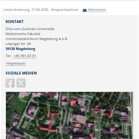
Letzte Änderung: 27.04.2026 - Ansprechpartner:
Webmaster
Sie können eine Nachricht versenden an:
Webmaster
KONTAKT
Ihre E-Mailadresse:
Otto-von-Guericke-Universität
Medizinische Fakultät
Universitätsklinikum Magdeburg A.ö.R.
Ihr Anliegen:
Leipziger Str. 44
39120 Magdeburg
Tel.:
+49-391-67-01
Impressum
SOZIALE MEDIEN