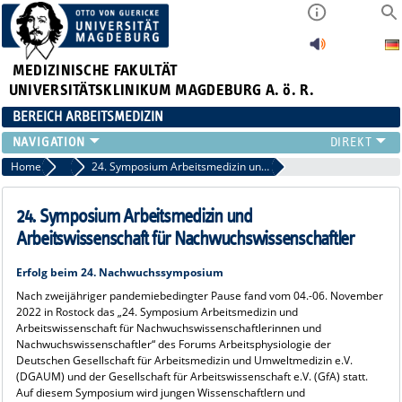
MEDIZINISCHE FAKULTÄT
UNIVERSITÄTSKLINIKUM MAGDEBURG A. ö. R.
BEREICH ARBEITSMEDIZIN
INSTITUT
Home
News aus der Arbeitsmedizin
24. Symposium Arbeitsmedizin und Arbeitswissenschaft für Nachwuchswissenschaftler
TEAM
ARBEITSGRUPPEN
24. Symposium Arbeitsmedizin und
GERÄTEAUSSTATTUNG
Arbeitswissenschaft für Nachwuchswissenschaftler
LEHRE
Erfolg beim 24. Nachwuchssymposium
FORSCHUNG
Nach zweijähriger pandemiebedingter Pause fand vom 04.-06. November
PUBLIKATIONEN
2022 in Rostock das „24. Symposium Arbeitsmedizin und
AKTUELLES
Arbeitswissenschaft für Nachwuchswissenschaftlerinnen und
Nachwuchswissenschaftler“ des Forums Arbeitsphysiologie der
Deutschen Gesellschaft für Arbeitsmedizin und Umweltmedizin e.V.
(DGAUM) und der Gesellschaft für Arbeitswissenschaft e.V. (GfA) statt.
Auf diesem Symposium wird jungen Wissenschaftlern und